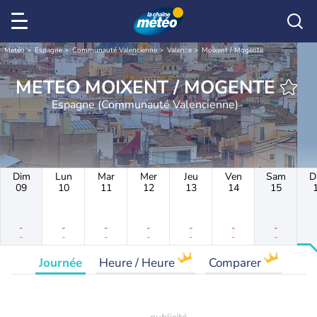
Météo
Espagne
Communauté Valencienne
Valence
Moixent / Mogente
METEO MOIXENT / MOGENTE
Espagne (Communauté Valencienne)
Dim
Lun
Mar
Mer
Jeu
Ven
Sam
D
09
10
11
12
13
14
15
-
-
-
-
-
-
-
-
-
-
-
-
-
-
Journée
Heure / Heure
Comparer