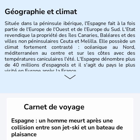
Géographie et climat
Située dans la péninsule ibérique, l'Espagne fait à la fois
partie de l'Europe de l'Ouest et de l'Europe du Sud. L'Etat
revendique la propriété des îles Canaries, Baléares et des
villes non péninsulaires Ceuta et Melilla. Elle possède un
climat fortement contrasté : océanique au Nord,
méditerranéen au centre et sur les côtes avec des
températures caniculaires l'été. L'Espagne dénombre plus
de 40 millions d'espagnols et il s'agit du pays le plus
visité en Europe après la France.
Histoire et administration
Le territoire espagnol a tout d'abord été occupé par les
Ibères et diverses populations celtes. Les Romains
Carnet de voyage
envahissent la péninsule au IIe siècle avant J.C et
apportent leur langue ainsi que leur religion. L'Espagne
s'impose comme la première puissance de l'Europe au
Espagne : un homme meurt après une
XIème siècle et le reste pendant plus de 100 ans. Madrid
collision entre son jet-ski et un bateau de
rejoint le pays à partir de 1801 après avoir appartenu au
plaisance
Portugal. Cette monarchie constitutionnelle intègre