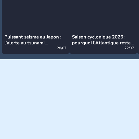
Puissant séisme au Japon :
Saison cyclonique 2026 :
l’alerte au tsunami
pourquoi l’Atlantique reste
désormais levée
28/07
très calme à ce stade ?
22/07