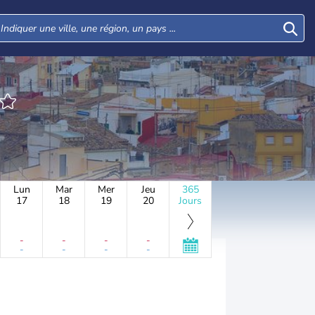
Lun
Mar
Mer
Jeu
365
17
18
19
20
Jours
-
-
-
-
-
-
-
-