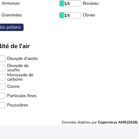
Armoises
Bouleau
1
/5
Graminées
Olivier
1
/5
les pollens
ité de l'air
Dioxyde d'azote
Dioxyde de
soufre
Monoxyde de
carbone
Ozone
Particules fines
Poussières
Données établies par
Copernicus AMS(2026)