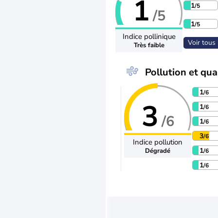
1
1
/5
/5
1
/5
Indice pollinique
Voir tous 
Très faible
Pollution et qual
1
/6
3
1
/6
/6
1
/6
3
/6
Indice pollution
1
Dégradé
/6
1
/6