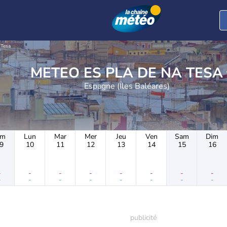
 Tesa
METEO ES PLA DE NA TESA
Espagne (Îles Baléares)
im
Lun
Mar
Mer
Jeu
Ven
Sam
Dim
9
10
11
12
13
14
15
16
-
-
-
-
-
-
-
-
-
-
-
-
-
-
-
-