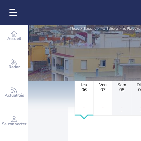
Météo
Espagne
Îles Baléares
es Pla de na
Accueil
Radar
Jeu
Ven
Sam
D
06
07
08
0
Actualités
-
-
-
-
-
-
Se connecter