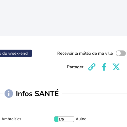
o du week-end
Recevoir la météo de ma ville
Partager
Infos SANTÉ
Ambroisies
Aulne
1
/5