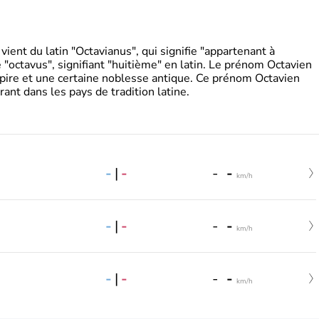
ient du latin "Octavianus", qui signifie "appartenant à
"octavus", signifiant "huitième" en latin. Le prénom Octavien
pire et une certaine noblesse antique. Ce prénom Octavien
rant dans les pays de tradition latine.
-
|
-
-
-
km/h
-
|
-
-
-
km/h
-
|
-
-
-
km/h