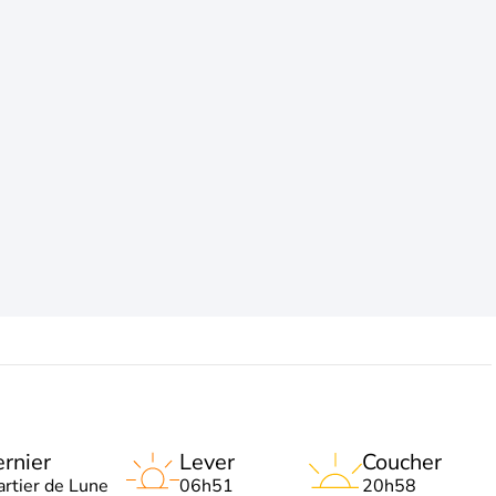
rnier
Lever
Coucher
artier de Lune
06h51
20h58