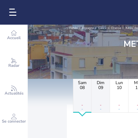
Météo
Espagne
Galice
Orense
Xinzo de
Accueil
Radar
Sam
Dim
Lun
M
08
09
10
1
Actualités
-
-
-
-
-
-
Se connecter