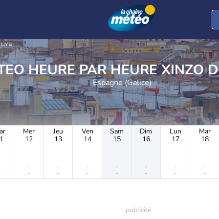
 Limia
METEO HEURE PAR HEU
Espagne (Galice)
ar
Mer
Jeu
Ven
Sam
Dim
Lun
Mar
1
12
13
14
15
16
17
18
-
-
-
-
-
-
-
-
-
-
-
-
-
-
-
-