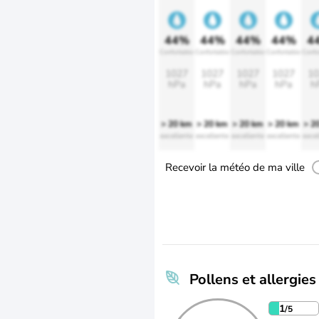
44%
44%
44%
44%
4
Confortable
Confortable
Confortable
Confortable
Confo
1027
1027
1027
1027
10
hPa
hPa
hPa
hPa
h
> 20 km
> 20 km
> 20 km
> 20 km
> 2
excellente
excellente
excellente
excellente
excel
Recevoir la météo de ma ville
Pollens et allergies
1
/5