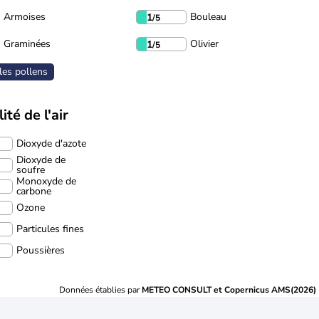
Armoises
Bouleau
1
/5
Graminées
Olivier
1
/5
les pollens
ité de l'air
Dioxyde d'azote
Dioxyde de
soufre
Monoxyde de
carbone
Ozone
Particules fines
Poussières
Données établies par
METEO CONSULT et Copernicus AMS(2026)