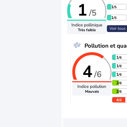
1
1
/5
/5
1
/5
Indice pollinique
Voir tous 
Très faible
Pollution et qual
1
/6
4
1
/6
/6
1
/6
2
/6
Indice pollution
2
Mauvais
/6
4
/6