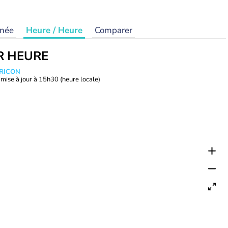
rnée
Heure / Heure
Comparer
R HEURE
TRICON
mise à jour à
15h30
(heure locale)