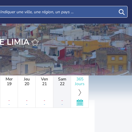
RE XINZO DE LIMIA
Mer
Jeu
Ven
Sam
365
19
20
21
22
Jours
-
-
-
-
-
-
-
-