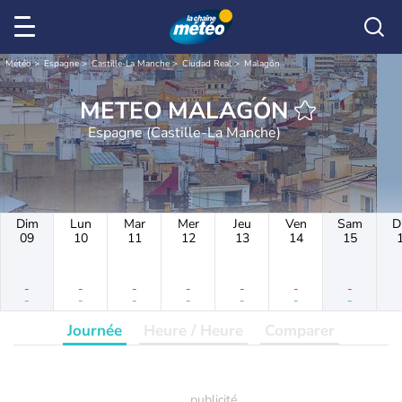
Météo
Espagne
Castille-La Manche
Ciudad Real
Malagón
METEO MALAGÓN
Espagne (Castille-La Manche)
Dim
Lun
Mar
Mer
Jeu
Ven
Sam
D
09
10
11
12
13
14
15
-
-
-
-
-
-
-
-
-
-
-
-
-
-
Journée
Heure / Heure
Comparer