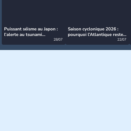
Puissant séisme au Japon :
Saison cyclonique 2026 :
l’alerte au tsunami
pourquoi l’Atlantique reste
désormais levée
28/07
très calme à ce stade ?
22/07