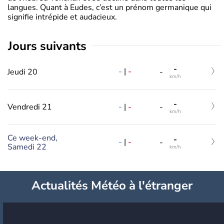
langues. Quant à Eudes, c’est un prénom germanique qui
signifie intrépide et audacieux.
jours suivants
-
-
|
-
Jeudi 20
-
km/h
-
-
|
-
Vendredi 21
-
km/h
Ce week-end,
-
-
|
-
-
Samedi 22
km/h
Actualités Météo à l'étranger