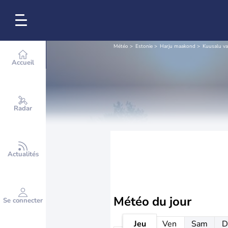
Météo
Estonie
Harju maakond
Kuusalu va
Accueil
Radar
Actualités
Météo
du jour
Se connecter
Jeu
Ven
Sam
D