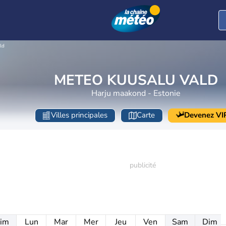
ld
METEO KUUSALU VALD
Harju maakond - Estonie
Villes principales
Carte
Devenez VI
im
Lun
Mar
Mer
Jeu
Ven
Sam
Dim