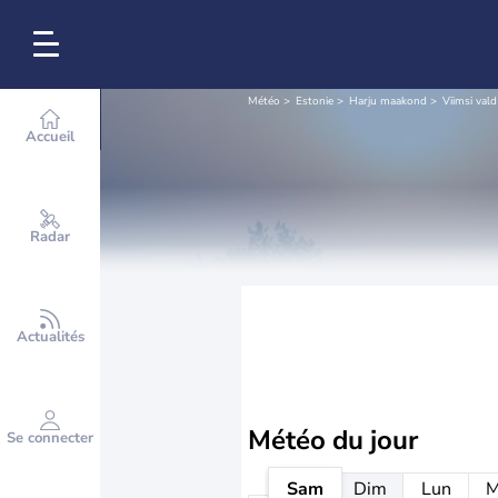
Météo
Estonie
Harju maakond
Viimsi vald
Accueil
Radar
Actualités
Météo
du jour
Se connecter
Sam
Dim
Lun
M