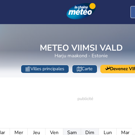
METEO VIIMSI VALD
Harju maakond - Estonie
Villes principales
Carte
Devenez VI
ar
Mer
Jeu
Ven
Sam
Dim
Lun
Mar