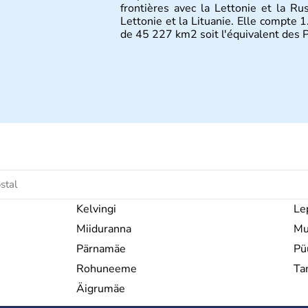
frontières avec la Lettonie et la Ru
Lettonie et la Lituanie. Elle compte 1
de 45 227 km2 soit l'équivalent des 
Kelvingi
Le
Miiduranna
Mu
Pärnamäe
Pü
Rohuneeme
T
Äigrumäe