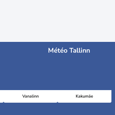
Météo Tallinn
Vanalinn
Kakumäe