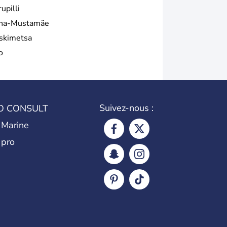
upilli
na-Mustamäe
skimetsa
o
Suivez-nous :
O CONSULT
 Marine
 pro