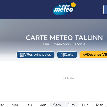
CARTE METEO TALLINN
Harju maakond - Estonie
Villes principales
Carte
Devenez VI
ar
Mer
Jeu
Ven
Sam
Dim
Lun
Mar