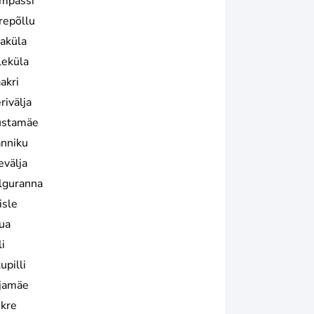
mpassi
repõllu
iaküla
leküla
akri
rivälja
stamäe
nniku
evälja
lguranna
isle
ua
i
upilli
jamäe
skre