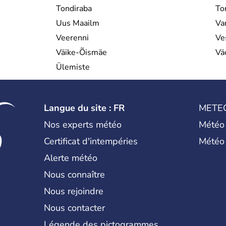
Tondiraba
Tor
Uus Maailm
Va
Veerenni
Ve
Väike-Õismäe
Vä
Ülemiste
Langue du site : FR
METE
Nos experts météo
Météo
Certificat d'intempéries
Météo
Alerte météo
Nous connaître
Nous rejoindre
Nous contacter
Légende des pictogrammes