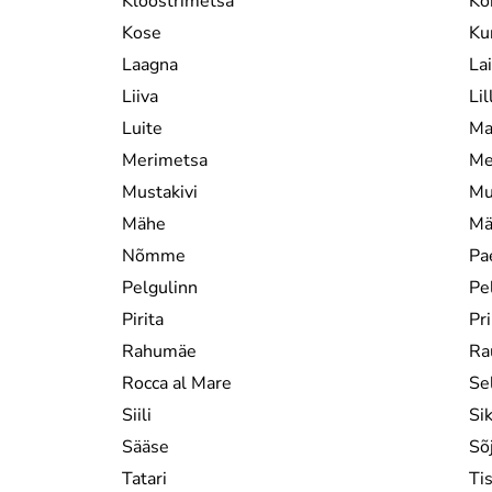
Kloostrimetsa
Ko
Kose
Ku
Laagna
La
Liiva
Lil
Luite
Ma
Merimetsa
Me
Mustakivi
Mu
Mähe
Mä
Nõmme
Pa
Pelgulinn
Pe
Pirita
Pri
Rahumäe
Ra
Rocca al Mare
Sel
Siili
Sik
Sääse
Sõ
Tatari
Ti