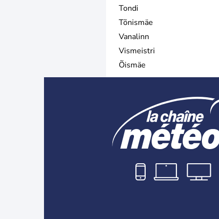
Tondi
Tõnismäe
Vanalinn
Vismeistri
Õismäe