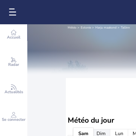
Météo
Estonie
Harju maakond
Tallinn
Accueil
Radar
Actualités
Météo
du jour
Se connecter
Sam
Dim
Lun
M