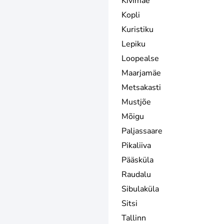
Kivimäe
Kopli
Kuristiku
Lepiku
Loopealse
Maarjamäe
Metsakasti
Mustjõe
Mõigu
Paljassaare
Pikaliiva
Pääsküla
Raudalu
Sibulaküla
Sitsi
Tallinn