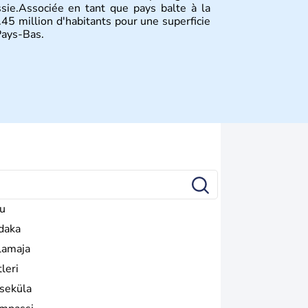
ssie.Associée en tant que pays balte à la
.45 million d'habitants pour une superficie
Pays-Bas.
iu
daka
lamaja
leri
tseküla