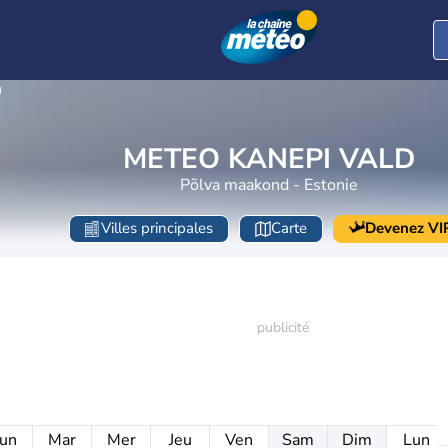
d
METEO KANEPI VALD
Põlva maakond - Estonie
Villes principales
Carte
Devenez VI
un
Mar
Mer
Jeu
Ven
Sam
Dim
Lun