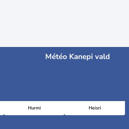
Météo Kanepi vald
Hurmi
Heisri