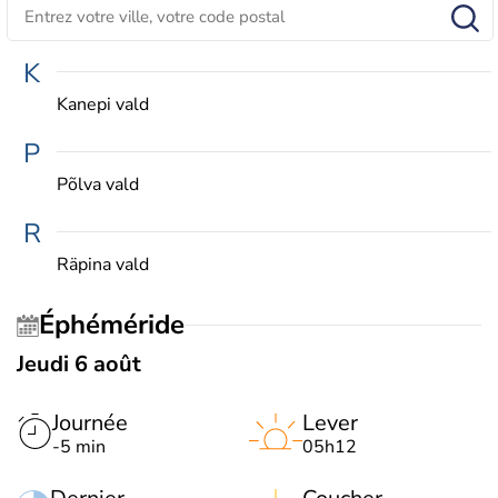
K
Kanepi vald
P
Põlva vald
R
Räpina vald
Éphéméride
Jeudi 6 août
Journée
Lever
-5 min
05h12