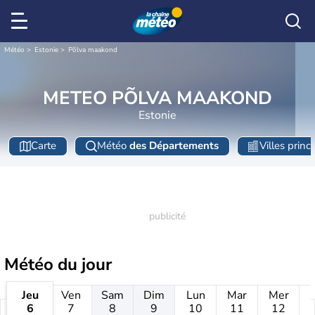
Météo
Estonie
Põlva maakond
METEO PÕLVA MAAKOND
Estonie
Carte
Météo
des Départements
Villes princ
Météo
du jour
Jeu
Ven
Sam
Dim
Lun
Mar
Mer
6
7
8
9
10
11
12