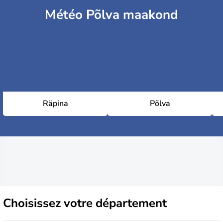
Météo Põlva maakond
Räpina
Põlva
Choisissez
votre département