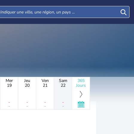
Mer
Jeu
Ven
Sam
365
19
20
21
22
Jours
-
-
-
-
-
-
-
-