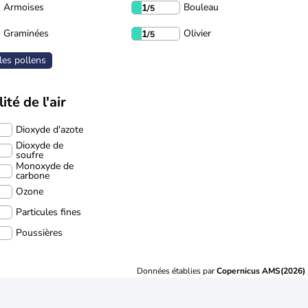
Armoises
Bouleau
1
/5
Graminées
Olivier
1
/5
les pollens
ité de l'air
Dioxyde d'azote
Dioxyde de
soufre
Monoxyde de
carbone
Ozone
Particules fines
Poussières
Données établies par
Copernicus AMS(2026)