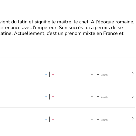
t du latin et signifie le maître, le chef. A l’époque romaine,
partenance avec l’empereur. Son succès lui a permis de se
latine. Actuellement, c’est un prénom mixte en France et
-
|
-
-
-
km/h
-
|
-
-
-
km/h
-
|
-
-
-
km/h