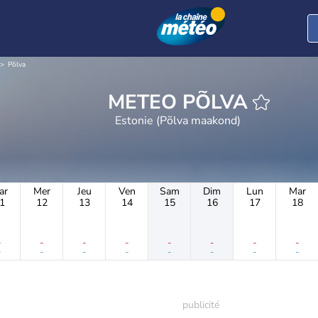
Põlva
METEO PÕLVA
Estonie (Põlva maakond)
ar
Mer
Jeu
Ven
Sam
Dim
Lun
Mar
1
12
13
14
15
16
17
18
-
-
-
-
-
-
-
-
-
-
-
-
-
-
-
-