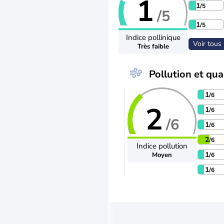
1
1
/5
/5
1
/5
Indice pollinique
Voir tous 
Très faible
Pollution et qual
1
/6
2
1
/6
/6
1
/6
2
/6
Indice pollution
1
Moyen
/6
1
/6