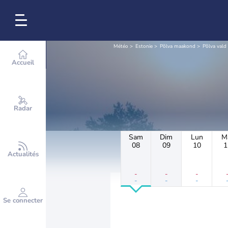
Météo
Estonie
Põlva maakond
Põlva vald
Accueil
Radar
Sam
Dim
Lun
M
08
09
10
1
Actualités
-
-
-
-
-
-
Se connecter