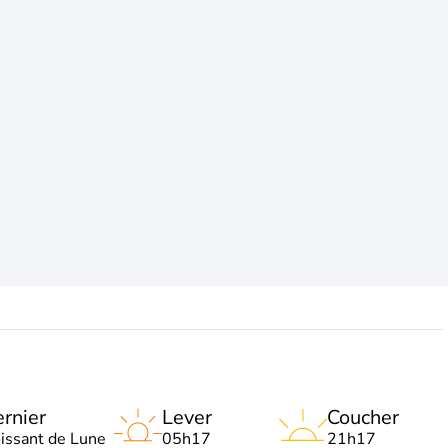
rnier
Lever
Coucher
oissant de Lune
05h17
21h17