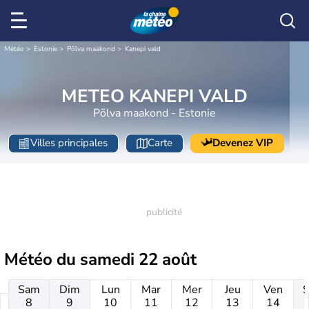
Météo
Estonie
Põlva maakond
Kanepi vald
METEO KANEPI VALD
Põlva maakond - Estonie
Villes principales
Carte
Devenez VIP
Météo du
samedi 22 août
Sam
Dim
Lun
Mar
Mer
Jeu
Ven
8
9
10
11
12
13
14