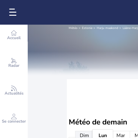
Météo
Estonie
Harju maakond
Lääne-Harj
Accueil
Radar
Actualités
Météo de
demain
Se connecter
Dim
Lun
Mar
M