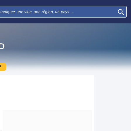
D
P
Jeu
Ven
Sam
Dim