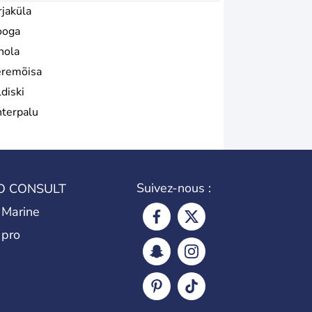
rjaküla
ooga
hola
remõisa
diski
hterpalu
Suivez-nous :
O CONSULT
 Marine
 pro