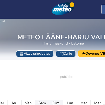
u vald
METEO LÄÄNE-HARJU VAL
Harju maakond - Estonie
Villes principales
Carte
Devenez VI
er
Jeu
Ven
Sam
Dim
Lun
Mar
Mer