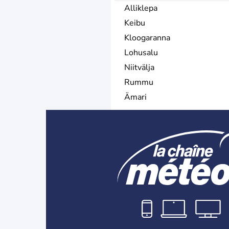
Alliklepa
Keibu
Kloogaranna
Lohusalu
Niitvälja
Rummu
Ämari