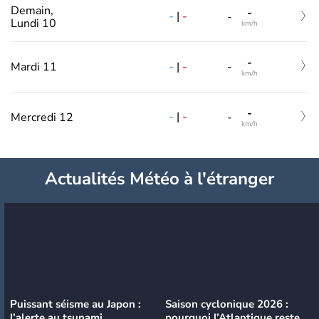
Demain,
-
-
|
-
-
Lundi 10
km/h
-
-
|
-
Mardi 11
-
km/h
-
-
|
-
Mercredi 12
-
km/h
Actualités Météo à l'étranger
Puissant séisme au Japon :
Saison cyclonique 2026 :
l’alerte au tsunami
pourquoi l’Atlantique reste