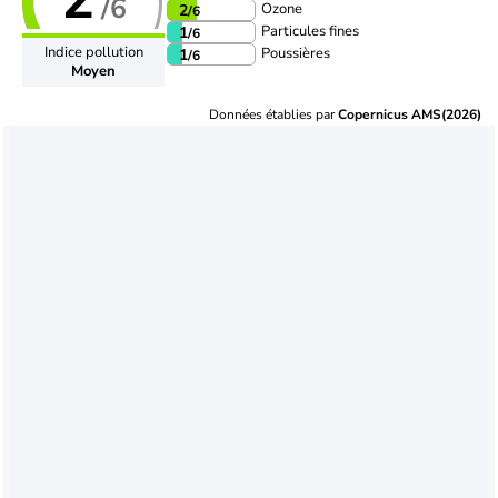
/6
Ozone
2
/6
Particules fines
1
/6
Indice pollution
Poussières
1
/6
Moyen
Données établies par
Copernicus AMS(2026)