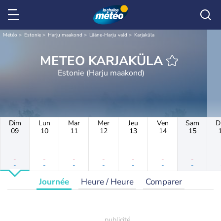
Météo
Estonie
Harju maakond
Lääne-Harju vald
Karjaküla
METEO KARJAKÜLA
Estonie (Harju maakond)
Dim
Lun
Mar
Mer
Jeu
Ven
Sam
D
09
10
11
12
13
14
15
-
-
-
-
-
-
-
-
-
-
-
-
-
-
Journée
Heure / Heure
Comparer