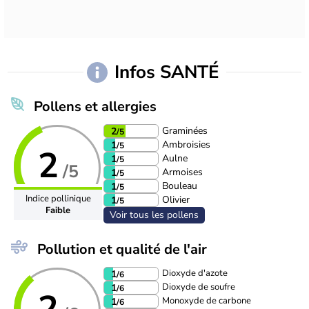
Infos SANTÉ
Pollens et allergies
Graminées
2
/5
Ambroisies
1
/5
2
Aulne
1
/5
/5
Armoises
1
/5
Bouleau
1
/5
Indice pollinique
Olivier
1
/5
Faible
Voir tous les pollens
Pollution et qualité de l'air
Dioxyde d'azote
1
/6
Dioxyde de soufre
1
/6
2
Monoxyde de carbone
1
/6