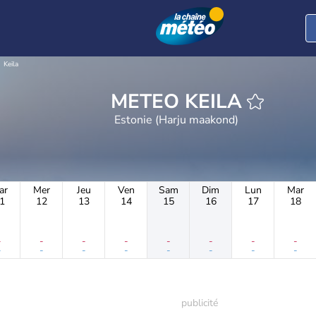
Keila
METEO KEILA
Estonie (Harju maakond)
ar
Mer
Jeu
Ven
Sam
Dim
Lun
Mar
1
12
13
14
15
16
17
18
-
-
-
-
-
-
-
-
-
-
-
-
-
-
-
-