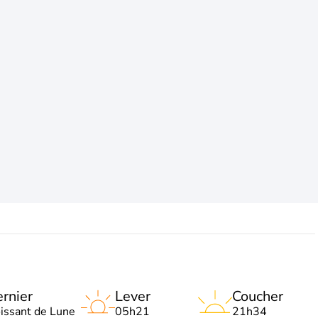
rnier
Lever
Coucher
oissant de Lune
05h21
21h34