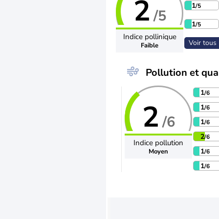
2
1
/5
/5
1
/5
Indice pollinique
Voir tous 
Faible
Pollution et qual
1
/6
2
1
/6
/6
1
/6
2
/6
Indice pollution
1
Moyen
/6
1
/6