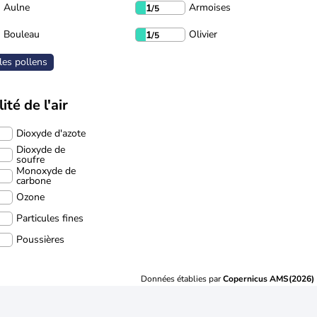
Aulne
Armoises
1
/5
Bouleau
Olivier
1
/5
les pollens
ité de l'air
Dioxyde d'azote
Dioxyde de
soufre
Monoxyde de
carbone
Ozone
Particules fines
Poussières
Données établies par
Copernicus AMS(2026)