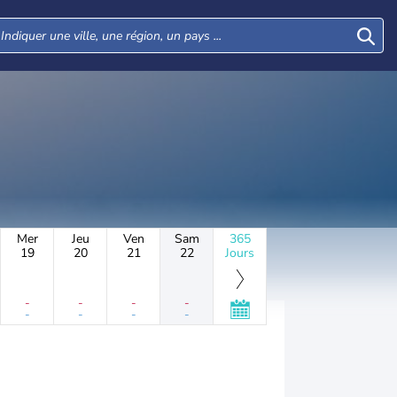
Mer
Jeu
Ven
Sam
365
19
20
21
22
Jours
-
-
-
-
-
-
-
-