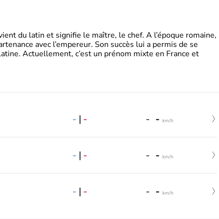
t du latin et signifie le maître, le chef. A l’époque romaine,
partenance avec l’empereur. Son succès lui a permis de se
latine. Actuellement, c’est un prénom mixte en France et
-
|
-
-
-
km/h
-
|
-
-
-
km/h
-
|
-
-
-
km/h