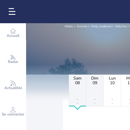
Météo
Estonie
Harju maakond
Keila linn
Accueil
Radar
Sam
Dim
Lun
M
08
09
10
1
Actualités
-
-
-
-
-
-
Se connecter