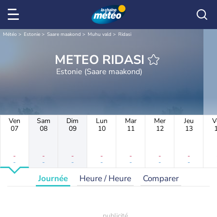
Météo
Estonie
Saare maakond
Muhu vald
Ridasi
METEO RIDASI
Estonie (Saare maakond)
Ven
Sam
Dim
Lun
Mar
Mer
Jeu
V
07
08
09
10
11
12
13
-
-
-
-
-
-
-
-
-
-
-
-
-
-
Journée
Heure / Heure
Comparer