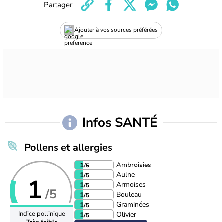
Partager
Ajouter à vos sources préférées
Infos SANTÉ
Pollens et allergies
Ambroisies
1
/5
Aulne
1
/5
1
Armoises
1
/5
/5
Bouleau
1
/5
Graminées
1
/5
Indice pollinique
Olivier
1
/5
Très faible