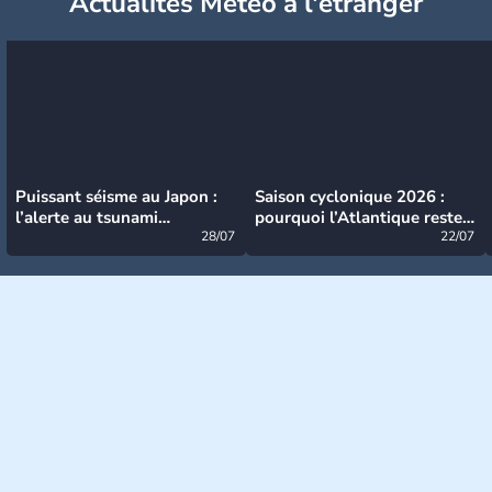
Actualités Météo à l'étranger
Puissant séisme au Japon :
Saison cyclonique 2026 :
l’alerte au tsunami
pourquoi l’Atlantique reste
désormais levée
28/07
très calme à ce stade ?
22/07