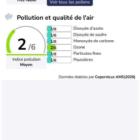
Voir tous les pollens
Pollution et qualité de l'air
Dioxyde d'azote
1
/6
Dioxyde de soufre
1
/6
2
Monoxyde de carbone
1
/6
/6
Ozone
2
/6
Particules fines
1
/6
Indice pollution
Poussières
1
/6
Moyen
Données établies par
Copernicus AMS(2026)