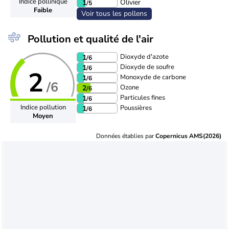
Indice pollinique
Olivier
1
/5
Faible
Voir tous les pollens
Pollution et qualité de l'air
Dioxyde d'azote
1
/6
Dioxyde de soufre
1
/6
2
Monoxyde de carbone
1
/6
/6
Ozone
2
/6
Particules fines
1
/6
Indice pollution
Poussières
1
/6
Moyen
Données établies par
Copernicus AMS(2026)