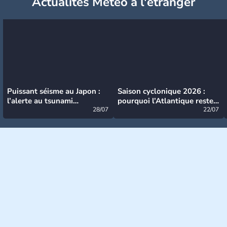
Actualités Météo à l'étranger
Puissant séisme au Japon :
Saison cyclonique 2026 :
l’alerte au tsunami
pourquoi l’Atlantique reste
désormais levée
28/07
très calme à ce stade ?
22/07