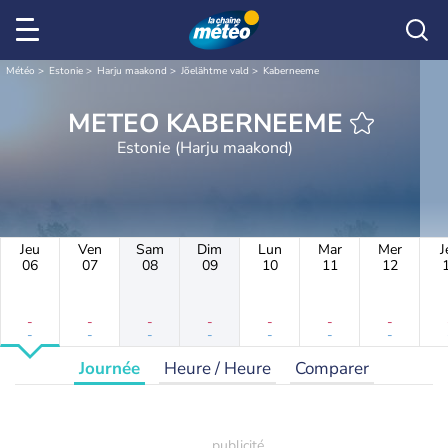
Météo
Estonie
Harju maakond
Jõelähtme vald
Kaberneeme
METEO KABERNEEME
Estonie (Harju maakond)
Jeu
Ven
Sam
Dim
Lun
Mar
Mer
J
06
07
08
09
10
11
12
-
-
-
-
-
-
-
-
-
-
-
-
-
-
Journée
Heure / Heure
Comparer