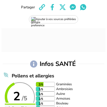
Partager
Ajouter à vos sources préférées
Infos SANTÉ
Pollens et allergies
Graminées
2
/5
Ambroisies
1
/5
2
Aulne
1
/5
/5
Armoises
1
/5
Bouleau
1
/5