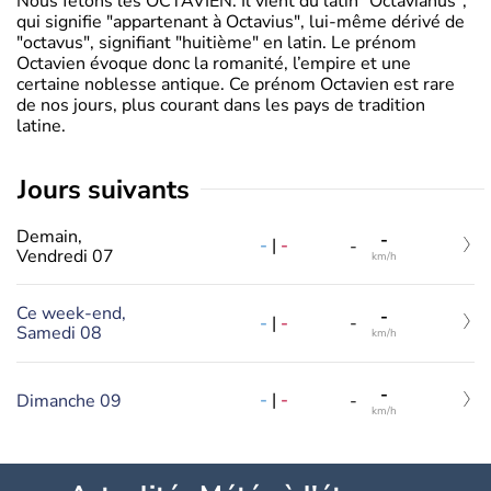
Nous fêtons les OCTAVIEN. Il vient du latin "Octavianus",
qui signifie "appartenant à Octavius", lui-même dérivé de
"octavus", signifiant "huitième" en latin. Le prénom
Octavien évoque donc la romanité, l’empire et une
certaine noblesse antique. Ce prénom Octavien est rare
de nos jours, plus courant dans les pays de tradition
latine.
jours suivants
Demain,
-
-
|
-
-
Vendredi 07
km/h
Ce week-end,
-
-
|
-
-
Samedi 08
km/h
-
-
|
-
Dimanche 09
-
km/h