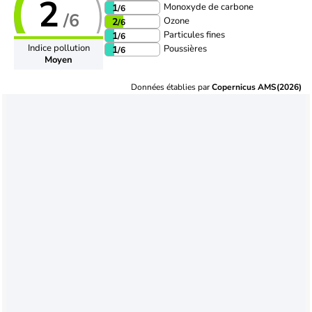
2
Monoxyde de carbone
1
/6
/6
Ozone
2
/6
Particules fines
1
/6
Indice pollution
Poussières
1
/6
Moyen
Données établies par
Copernicus AMS(2026)