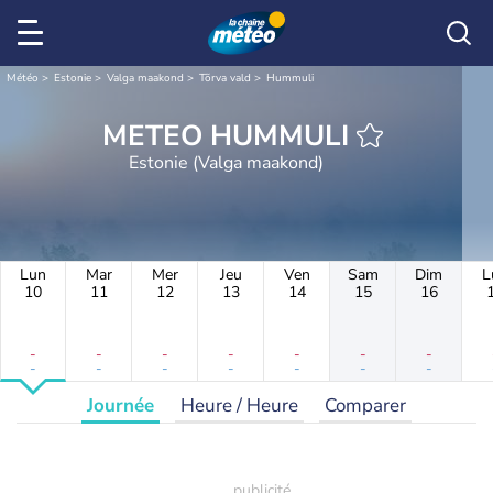
Météo
Estonie
Valga maakond
Tõrva vald
Hummuli
METEO HUMMULI
Estonie (Valga maakond)
Lun
Mar
Mer
Jeu
Ven
Sam
Dim
L
10
11
12
13
14
15
16
-
-
-
-
-
-
-
-
-
-
-
-
-
-
Journée
Heure / Heure
Comparer