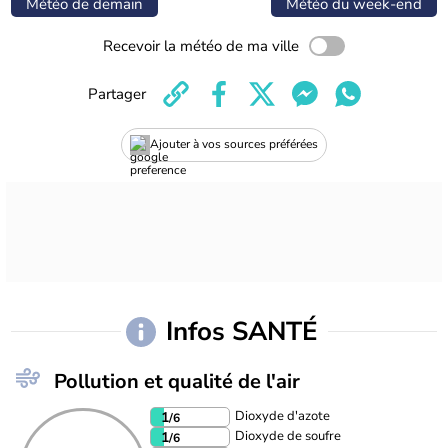
Météo de demain
Météo du week-end
Recevoir la météo de ma ville
Partager
Ajouter à vos sources préférées
Infos SANTÉ
Pollution et qualité de l'air
Dioxyde d'azote
1
/6
Dioxyde de soufre
1
/6