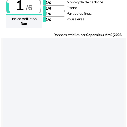
1
Monoxyde de carbone
1
/6
/6
Ozone
1
/6
Particules fines
1
/6
Indice pollution
Poussières
1
/6
Bon
Données établies par
Copernicus AMS(2026)