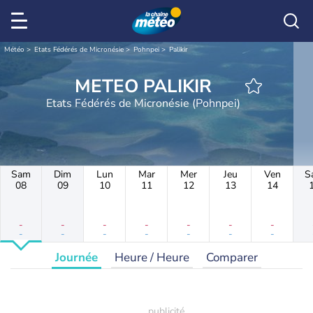
Météo
Etats Fédérés de Micronésie
Pohnpei
Palikir
METEO PALIKIR
Etats Fédérés de Micronésie (Pohnpei)
Sam
Dim
Lun
Mar
Mer
Jeu
Ven
S
08
09
10
11
12
13
14
-
-
-
-
-
-
-
-
-
-
-
-
-
-
Journée
Heure / Heure
Comparer