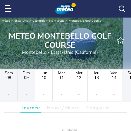
Météo
Etats-Unis
Californie
Montebello
Montebello Golf Course
METEO MONTEBELLO GOLF
COURSE
Montebello - Etats-Unis (Californie)
Sam
Dim
Lun
Mar
Mer
Jeu
Ven
S
08
09
10
11
12
13
14
-
-
-
-
-
-
-
-
-
-
-
-
-
-
Journée
Heure / Heure
Comparer