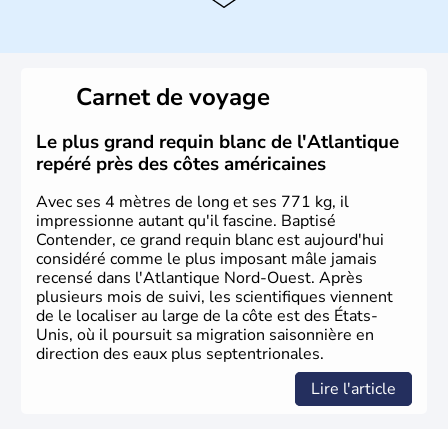
Histoire et administration
Les premiers habitants desEtats-Unis sont arrivés d'Asie
il y a environ 30 000 ans lors de la dernière glaciation.
Carnet de voyage
Plusieurs populations se sont succédées avant l'arrivée
des européens, suite à la découverte du continent par
Christophe Colomb en 1492. Les 13 colonies
Le plus grand requin blanc de l'Atlantique
britanniques proclament la Déclaration d'indépendance
repéré près des côtes américaines
en 1776 et adoptent leur première constitution en 1787.
La conquête de l'Ouest marque ensuite l'entrée dans une
Avec ses 4 mètres de long et ses 771 kg, il
phase de développement intense.
impressionne autant qu'il fascine. Baptisé
Contender, ce grand requin blanc est aujourd'hui
considéré comme le plus imposant mâle jamais
recensé dans l'Atlantique Nord-Ouest. Après
plusieurs mois de suivi, les scientifiques viennent
de le localiser au large de la côte est des États-
Unis, où il poursuit sa migration saisonnière en
direction des eaux plus septentrionales.
Lire l'article