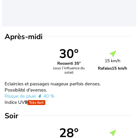
Après-midi
30°
15 km/h
Ressenti 35°
Rafales
15 km/h
sous l’influence du
soleil
Eclaircies et passages nuageux parfois denses.
Possibilité d'averses.
Risque de pluie
40 %
Indice UV
9
Très fort
Soir
28°