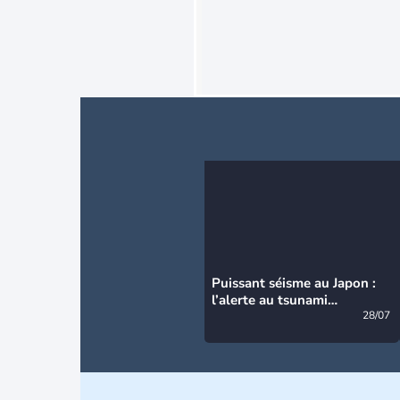
Puissant séisme au Japon :
l’alerte au tsunami
désormais levée
28/07