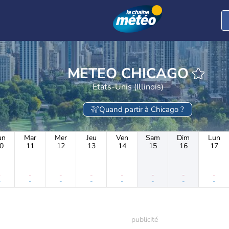
METEO CHICAGO
Etats-Unis (Illinois)
Quand partir à Chicago ?
un
Mar
Mer
Jeu
Ven
Sam
Dim
Lun
0
11
12
13
14
15
16
17
-
-
-
-
-
-
-
-
-
-
-
-
-
-
-
-