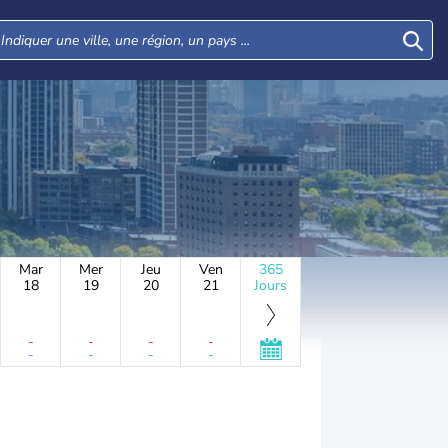
Mar
Mer
Jeu
Ven
365
18
19
20
21
Jours
-
-
-
-
-
-
-
-