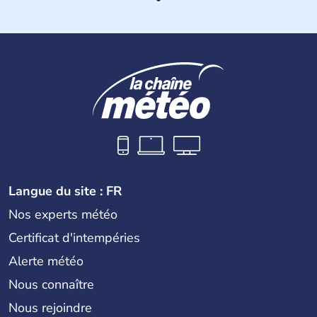
Histoire et administration
Les premiers habitants desEtats-Unis sont arrivés d'Asie
il y a environ 30 000 ans lors de la dernière glaciation.
Plusieurs populations se sont succédées avant l'arrivée
des européens, suite à la découverte du continent par
Christophe Colomb en 1492. Les 13 colonies
britanniques proclament la Déclaration d'indépendance
en 1776 et adoptent leur première constitution en 1787.
La conquête de l'Ouest marque ensuite l'entrée dans une
phase de développement intense.
Langue du site : FR
Nos experts météo
Certificat d'intempéries
Alerte météo
Nous connaître
Nous rejoindre