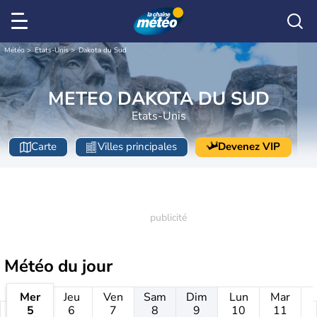
Météo
Etats-Unis
Dakota du Sud
METEO DAKOTA DU SUD
Etats-Unis
Carte
Villes principales
Devenez VIP
Météo
du jour
Mer
Jeu
Ven
Sam
Dim
Lun
Mar
5
6
7
8
9
10
11