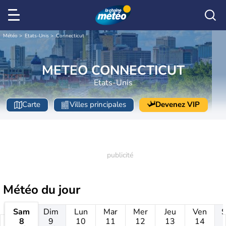
Météo
Etats-Unis
Connecticut
METEO CONNECTICUT
Etats-Unis
Carte
Villes principales
Devenez VIP
Météo
du jour
Sam
Dim
Lun
Mar
Mer
Jeu
Ven
8
9
10
11
12
13
14