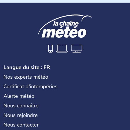
Les premiers habitants desEtats-Unis sont arrivés d'Asie
il y a environ 30 000 ans lors de la dernière glaciation.
Plusieurs populations se sont succédées avant l'arrivée
des européens, suite à la découverte du continent par
Christophe Colomb en 1492. Les 13 colonies
britanniques proclament la Déclaration d'indépendance
en 1776 et adoptent leur première constitution en 1787.
La conquête de l'Ouest marque ensuite l'entrée dans une
phase de développement intense.
Langue du site : FR
Nos experts météo
Certificat d'intempéries
Alerte météo
Nous connaître
Nous rejoindre
Nous contacter