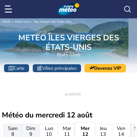
Météo
Etats-Unis
Îles Vierges des États-Unis
METEO ÎLES VIERGES DES
ÉTATS-UNIS
Etats-Unis
Carte
Villes principales
Devenez VIP
Météo du
mercredi 12 août
Sam
Dim
Lun
Mar
Mer
Jeu
Ven
8
9
10
11
12
13
14