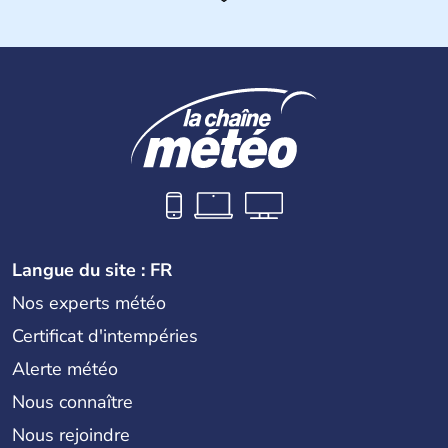
Histoire et administration
Les premiers habitants desEtats-Unis sont arrivés d'Asie
il y a environ 30 000 ans lors de la dernière glaciation.
Plusieurs populations se sont succédées avant l'arrivée
des européens, suite à la découverte du continent par
Christophe Colomb en 1492. Les 13 colonies
britanniques proclament la Déclaration d'indépendance
en 1776 et adoptent leur première constitution en 1787.
La conquête de l'Ouest marque ensuite l'entrée dans une
phase de développement intense.
Langue du site : FR
Nos experts météo
Certificat d'intempéries
Alerte météo
Nous connaître
Nous rejoindre