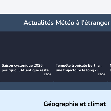
Actualités Météo à l'étranger
Saison cyclonique 2026 :
Tempête tropicale Bertha :
pourquoi l’Atlantique reste
une trajectoire le long du du
très calme à ce stade ?
22/07
littoral américain
22/07
Géographie et climat