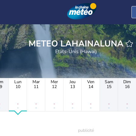
METEO LAHAINALUNA
Etats-Unis (Hawaï)
im
Lun
Mar
Mer
Jeu
Ven
Sam
Dim
9
10
11
12
13
14
15
16
-
-
-
-
-
-
-
-
-
-
-
-
-
-
-
-