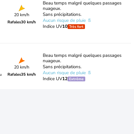
Beau temps malgré quelques passages
nuageux.
Sans précipitations.
20 km/h
Aucun risque de pluie
Rafales
30 km/h
Indice UV
10
Très fort
Beau temps malgré quelques passages
nuageux.
Sans précipitations.
20 km/h
Aucun risque de pluie
Rafales
35 km/h
du
Indice UV
12
Extrême