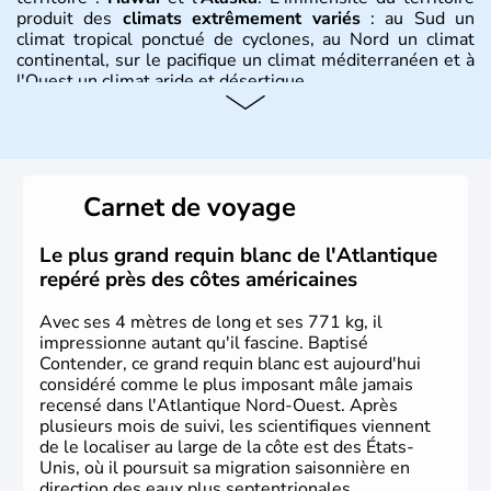
produit des
climats extrêmement variés
: au Sud un
climat tropical ponctué de cyclones, au Nord un climat
continental, sur le pacifique un climat méditerranéen et à
l'Ouest un climat aride et désertique.
Histoire et administration
Les premiers habitants desEtats-Unis sont arrivés d'Asie
il y a environ 30 000 ans lors de la dernière glaciation.
Carnet de voyage
Plusieurs populations se sont succédées avant l'arrivée
des européens, suite à la découverte du continent par
Christophe Colomb en 1492. Les 13 colonies
Le plus grand requin blanc de l'Atlantique
britanniques proclament la Déclaration d'indépendance
repéré près des côtes américaines
en 1776 et adoptent leur première constitution en 1787.
La conquête de l'Ouest marque ensuite l'entrée dans une
Avec ses 4 mètres de long et ses 771 kg, il
phase de développement intense.
impressionne autant qu'il fascine. Baptisé
Contender, ce grand requin blanc est aujourd'hui
considéré comme le plus imposant mâle jamais
recensé dans l'Atlantique Nord-Ouest. Après
plusieurs mois de suivi, les scientifiques viennent
de le localiser au large de la côte est des États-
Unis, où il poursuit sa migration saisonnière en
direction des eaux plus septentrionales.