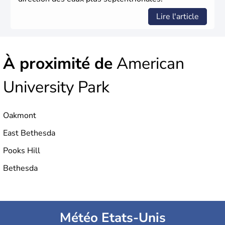
Lire l'article
À proximité de
American
University Park
Oakmont
East Bethesda
Pooks Hill
Bethesda
Météo Etats-Unis