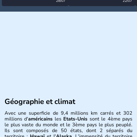
désormais levée
28/07
très calme à ce stade ?
22/07
Géographie et climat
Avec une superficie de 9,4 millions km carrés et 302
millions d'
américains
les
Etats-Unis
sont le 4ème pays
le plus vaste du monde et le 3ème pays le plus peuplé.
Ils sont composés de 50 états, dont 2 séparés du
territoire :
Hawaï
et l'
Alaska
. L'immensité du territoire