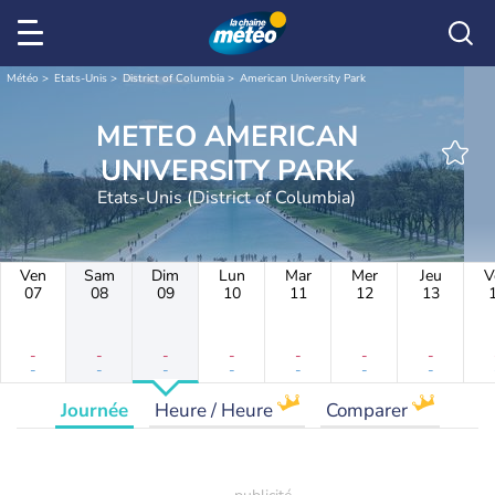
Météo
Etats-Unis
District of Columbia
American University Park
METEO AMERICAN
UNIVERSITY PARK
Etats-Unis (District of Columbia)
Ven
Sam
Dim
Lun
Mar
Mer
Jeu
V
07
08
09
10
11
12
13
-
-
-
-
-
-
-
-
-
-
-
-
-
-
Journée
Heure / Heure
Comparer