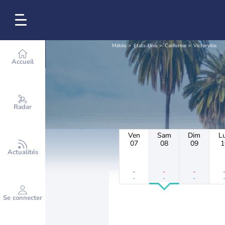
Météo
Etats-Unis
Californie
Victorville
Accueil
Radar
Ven
Sam
Dim
L
07
08
09
1
Actualités
-
-
-
-
-
-
Se connecter