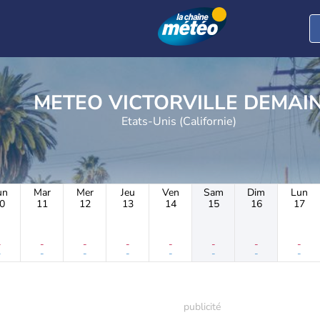
METEO VICTORVILLE DEMAI
Etats-Unis (Californie)
un
Mar
Mer
Jeu
Ven
Sam
Dim
Lun
0
11
12
13
14
15
16
17
-
-
-
-
-
-
-
-
-
-
-
-
-
-
-
-