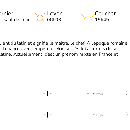
rnier
Lever
Coucher
oissant de Lune
06h03
19h45
t du latin et signifie le maître, le chef. A l’époque romaine,
partenance avec l’empereur. Son succès lui a permis de se
latine. Actuellement, c’est un prénom mixte en France et
-
|
-
-
-
km/h
-
|
-
-
-
km/h