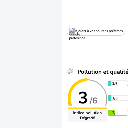
Ajouter à vos sources préférées
Pollution et qualité
1
/6
3
/6
1
/6
Indice pollution
2
/6
Dégradé