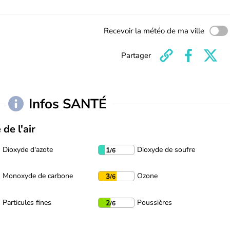
Recevoir la météo de ma ville
Partager
Infos SANTÉ
 de l'air
Dioxyde d'azote
Dioxyde de soufre
1
/6
Monoxyde de carbone
Ozone
3
/6
Particules fines
Poussières
2
/6