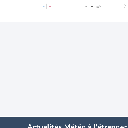
-
|
-
-
-
km/h
Actualités Météo à l'étranger