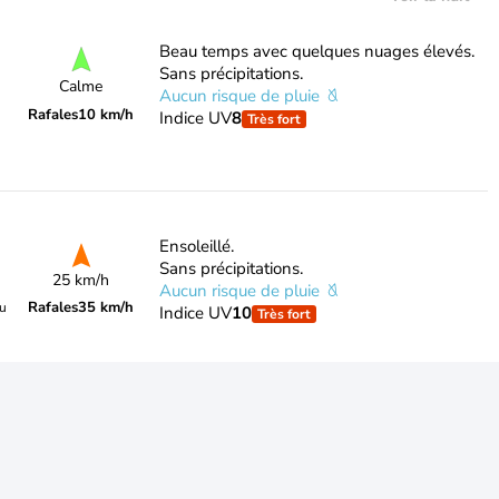
Beau temps avec quelques nuages élevés.
Sans précipitations.
Calme
Aucun risque de pluie
Rafales
10 km/h
Indice UV
8
Très fort
Ensoleillé.
Sans précipitations.
25 km/h
Aucun risque de pluie
Rafales
35 km/h
du
Indice UV
10
Très fort