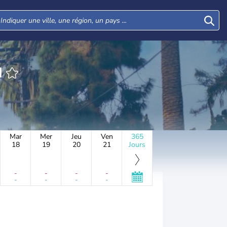
N
Mar
Mer
Jeu
Ven
365
18
19
20
21
Jours
-
-
-
-
-
-
-
-