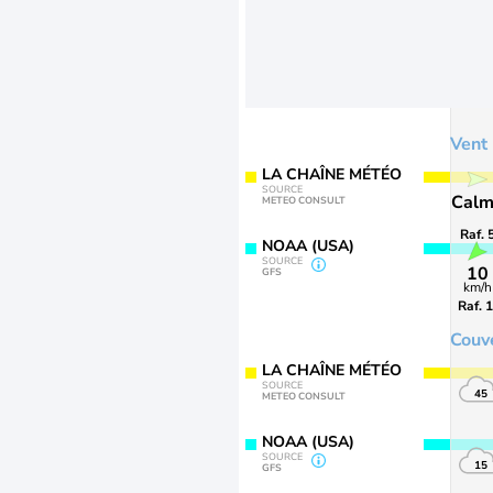
Vent
LA CHAÎNE MÉTÉO
SOURCE
Cal
METEO CONSULT
Raf. 
NOAA (USA)
SOURCE
10
GFS
km/h
Raf. 
Couv
LA CHAÎNE MÉTÉO
SOURCE
45
METEO CONSULT
NOAA (USA)
SOURCE
15
GFS