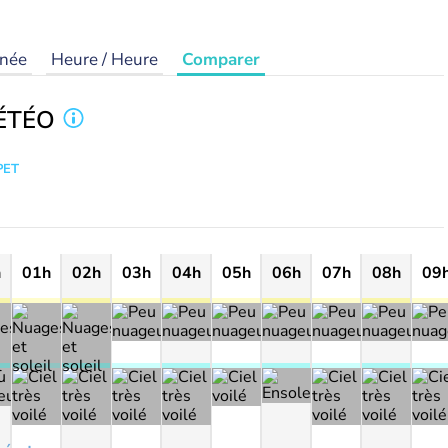
rnée
Heure / Heure
Comparer
ÉTÉO
PET
h
01h
02h
03h
04h
05h
06h
07h
08h
09