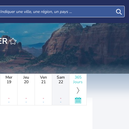
WALKER
Mer
Jeu
Ven
Sam
365
19
20
21
22
Jours
-
-
-
-
-
-
-
-