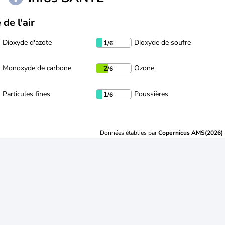
 de l'air
Dioxyde d'azote
Dioxyde de soufre
1
/6
Monoxyde de carbone
Ozone
2
/6
Particules fines
Poussières
1
/6
Données établies par
Copernicus AMS(2026)