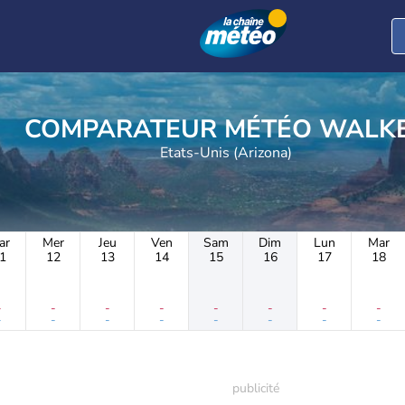
COMPARATEUR MÉTÉO 
Etats-Unis (Arizona)
ar
Mer
Jeu
Ven
Sam
Dim
Lun
Mar
1
12
13
14
15
16
17
18
-
-
-
-
-
-
-
-
-
-
-
-
-
-
-
-