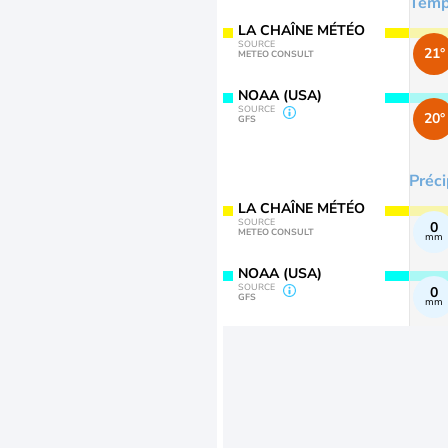
Temp
LA CHAÎNE MÉTÉO
SOURCE
21°
METEO CONSULT
NOAA (USA)
SOURCE
20°
GFS
Préci
LA CHAÎNE MÉTÉO
SOURCE
0
METEO CONSULT
mm
NOAA (USA)
SOURCE
0
GFS
mm