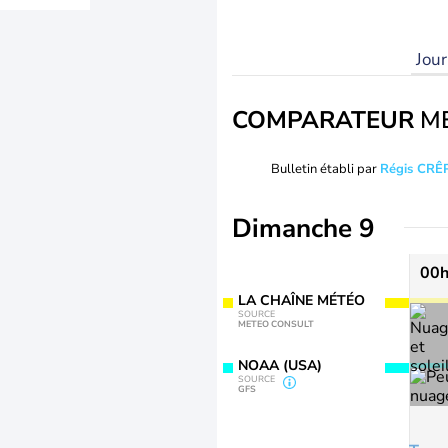
Jou
COMPARATEUR
M
Bulletin établi par
Régis CRÊ
Dimanche 9
00
LA CHAÎNE MÉTÉO
SOURCE
METEO CONSULT
NOAA (USA)
SOURCE
GFS