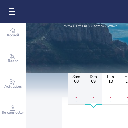
Météo
Etats-Unis
Arizona
Walker
Accueil
Radar
Sam
Dim
Lun
M
08
09
10
1
Actualités
-
-
-
-
-
-
Se connecter