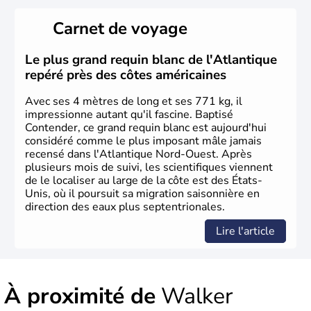
Les premiers habitants desEtats-Unis sont arrivés d'Asie
il y a environ 30 000 ans lors de la dernière glaciation.
Carnet de voyage
Plusieurs populations se sont succédées avant l'arrivée
des européens, suite à la découverte du continent par
Christophe Colomb en 1492. Les 13 colonies
Le plus grand requin blanc de l'Atlantique
britanniques proclament la Déclaration d'indépendance
repéré près des côtes américaines
en 1776 et adoptent leur première constitution en 1787.
La conquête de l'Ouest marque ensuite l'entrée dans une
Avec ses 4 mètres de long et ses 771 kg, il
phase de développement intense.
impressionne autant qu'il fascine. Baptisé
Contender, ce grand requin blanc est aujourd'hui
considéré comme le plus imposant mâle jamais
recensé dans l'Atlantique Nord-Ouest. Après
plusieurs mois de suivi, les scientifiques viennent
de le localiser au large de la côte est des États-
Unis, où il poursuit sa migration saisonnière en
direction des eaux plus septentrionales.
Lire l'article
À proximité de
Walker