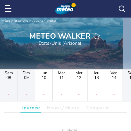
Météo
Etats-Unis
Arizona
Walker
METEO WALKER
Etats-Unis (Arizona)
Sam
Dim
Lun
Mar
Mer
Jeu
Ven
S
08
09
10
11
12
13
14
-
-
-
-
-
-
-
-
-
-
-
-
-
-
Journée
Heure / Heure
Comparer