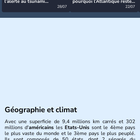
l’alerte au tsunami
pourquoi l’Atlantique reste
désormais levée
28/07
très calme à ce stade ?
22/07
Géographie et climat
Avec une superficie de 9,4 millions km carrés et 302
millions d'
américains
les
Etats-Unis
sont le 4ème pays
le plus vaste du monde et le 3ème pays le plus peuplé.
Ils sont composés de 50 états, dont 2 séparés du