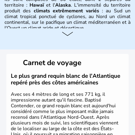
territoire :
Hawaï
et l'
Alaska
. L'immensité du territoire
produit des
climats extrêmement variés
: au Sud un
climat tropical ponctué de cyclones, au Nord un climat
continental, sur le pacifique un climat méditerranéen et à
l'Ouest un climat aride et désertique.
Histoire et administration
Les premiers habitants desEtats-Unis sont arrivés d'Asie
il y a environ 30 000 ans lors de la dernière glaciation.
Carnet de voyage
Plusieurs populations se sont succédées avant l'arrivée
des européens, suite à la découverte du continent par
Christophe Colomb en 1492. Les 13 colonies
Le plus grand requin blanc de l'Atlantique
britanniques proclament la Déclaration d'indépendance
repéré près des côtes américaines
en 1776 et adoptent leur première constitution en 1787.
La conquête de l'Ouest marque ensuite l'entrée dans une
Avec ses 4 mètres de long et ses 771 kg, il
phase de développement intense.
impressionne autant qu'il fascine. Baptisé
Contender, ce grand requin blanc est aujourd'hui
considéré comme le plus imposant mâle jamais
recensé dans l'Atlantique Nord-Ouest. Après
plusieurs mois de suivi, les scientifiques viennent
de le localiser au large de la côte est des États-
Unis, où il poursuit sa migration saisonnière en