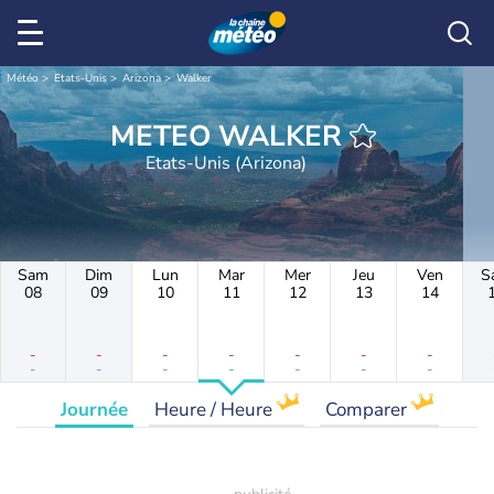
Météo
Etats-Unis
Arizona
Walker
METEO WALKER
Etats-Unis (Arizona)
Sam
Dim
Lun
Mar
Mer
Jeu
Ven
S
08
09
10
11
12
13
14
-
-
-
-
-
-
-
-
-
-
-
-
-
-
Journée
Heure / Heure
Comparer