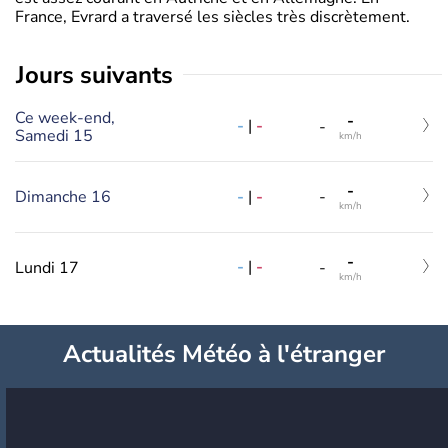
France, Evrard a traversé les siècles très discrètement.
jours suivants
Ce week-end,
-
-
|
-
-
Samedi 15
km/h
-
-
|
-
Dimanche 16
-
km/h
-
-
|
-
Lundi 17
-
km/h
Actualités Météo à l'étranger