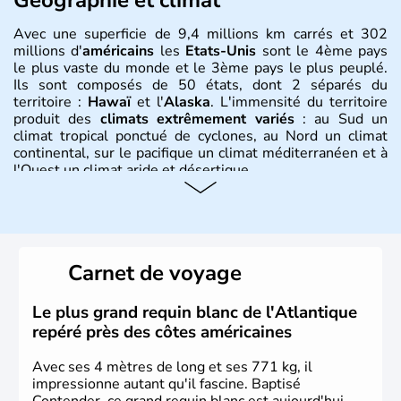
Avec une superficie de 9,4 millions km carrés et 302
millions d'
américains
les
Etats-Unis
sont le 4ème pays
le plus vaste du monde et le 3ème pays le plus peuplé.
Ils sont composés de 50 états, dont 2 séparés du
territoire :
Hawaï
et l'
Alaska
. L'immensité du territoire
produit des
climats extrêmement variés
: au Sud un
climat tropical ponctué de cyclones, au Nord un climat
continental, sur le pacifique un climat méditerranéen et à
l'Ouest un climat aride et désertique.
Histoire et administration
Les premiers habitants desEtats-Unis sont arrivés d'Asie
il y a environ 30 000 ans lors de la dernière glaciation.
Carnet de voyage
Plusieurs populations se sont succédées avant l'arrivée
des européens, suite à la découverte du continent par
Christophe Colomb en 1492. Les 13 colonies
Le plus grand requin blanc de l'Atlantique
britanniques proclament la Déclaration d'indépendance
repéré près des côtes américaines
en 1776 et adoptent leur première constitution en 1787.
La conquête de l'Ouest marque ensuite l'entrée dans une
Avec ses 4 mètres de long et ses 771 kg, il
phase de développement intense.
impressionne autant qu'il fascine. Baptisé