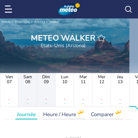
Météo
Etats-Unis
Arizona
Walker
METEO WALKER
Etats-Unis (Arizona)
Ven
Sam
Dim
Lun
Mar
Mer
Jeu
V
07
08
09
10
11
12
13
-
-
-
-
-
-
-
-
-
-
-
-
-
-
Journée
Heure / Heure
Comparer