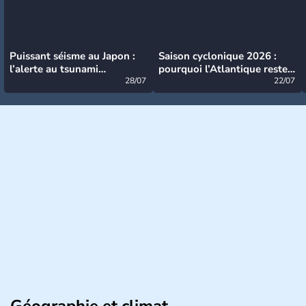
Puissant séisme au Japon :
Saison cyclonique 2026 :
l’alerte au tsunami
pourquoi l’Atlantique reste
désormais levée
28/07
très calme à ce stade ?
22/07
Géographie et climat