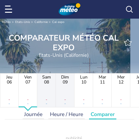
Météo
Etats-Unis
Californie
Cal expo
COMPARATEUR MÉTÉO CAL
EXPO
Etats-Unis (Californie)
Jeu
Ven
Sam
Dim
Lun
Mar
Mer
J
06
07
08
09
10
11
12
-
-
-
-
-
-
-
-
-
-
-
-
-
-
Journée
Heure / Heure
Comparer