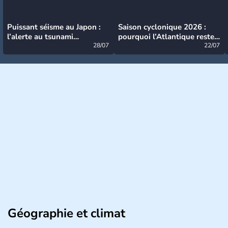
Puissant séisme au Japon :
Saison cyclonique 2026 :
l’alerte au tsunami
pourquoi l’Atlantique reste
désormais levée
28/07
très calme à ce stade ?
22/07
Géographie et climat