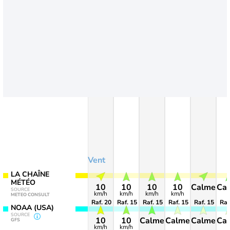
Vent
LA CHAÎNE
MÉTÉO
10
10
10
10
Calme
Ca
SOURCE
km/h
km/h
km/h
km/h
METEO CONSULT
Raf. 20
Raf. 15
Raf. 15
Raf. 15
Raf. 15
Raf
NOAA (USA)
SOURCE
10
10
Calme
Calme
Calme
Ca
GFS
km/h
km/h