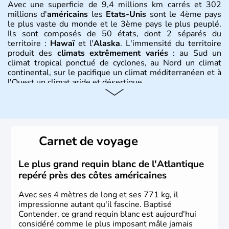
Avec une superficie de 9,4 millions km carrés et 302
millions d'
américains
les
Etats-Unis
sont le 4ème pays
le plus vaste du monde et le 3ème pays le plus peuplé.
Ils sont composés de 50 états, dont 2 séparés du
territoire :
Hawaï
et l'
Alaska
. L'immensité du territoire
produit des
climats extrêmement variés
: au Sud un
climat tropical ponctué de cyclones, au Nord un climat
continental, sur le pacifique un climat méditerranéen et à
l'Ouest un climat aride et désertique.
Histoire et administration
Les premiers habitants desEtats-Unis sont arrivés d'Asie
il y a environ 30 000 ans lors de la dernière glaciation.
Carnet de voyage
Plusieurs populations se sont succédées avant l'arrivée
des européens, suite à la découverte du continent par
Christophe Colomb en 1492. Les 13 colonies
Le plus grand requin blanc de l'Atlantique
britanniques proclament la Déclaration d'indépendance
repéré près des côtes américaines
en 1776 et adoptent leur première constitution en 1787.
La conquête de l'Ouest marque ensuite l'entrée dans une
Avec ses 4 mètres de long et ses 771 kg, il
phase de développement intense.
impressionne autant qu'il fascine. Baptisé
Contender, ce grand requin blanc est aujourd'hui
considéré comme le plus imposant mâle jamais