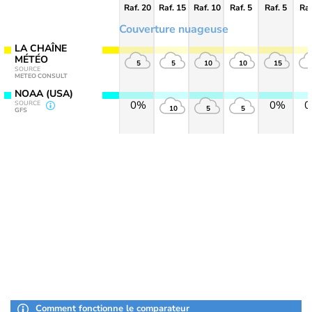
Raf. 20
Raf. 15
Raf. 10
Raf. 5
Raf. 5
Raf
Couverture nuageuse
LA CHAÎNE
MÉTÉO
5
5
10
10
15
SOURCE
METEO CONSULT
NOAA (USA)
0%
0%
SOURCE
10
5
5
GFS
Comment fonctionne le comparateur