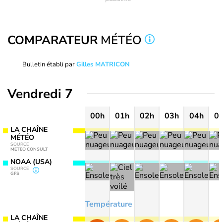
COMPARATEUR
MÉTÉO
Bulletin établi par
Gilles MATRICON
Vendredi 7
00h
01h
02h
03h
04h
0
LA CHAÎNE
MÉTÉO
SOURCE
METEO CONSULT
NOAA (USA)
SOURCE
GFS
Température
LA CHAÎNE