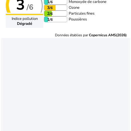
3
Monoxyde de carbone
1
/6
/6
Ozone
3
/6
Particules fines
2
/6
Indice pollution
Poussières
1
/6
Dégradé
Données établies par
Copernicus AMS(2026)