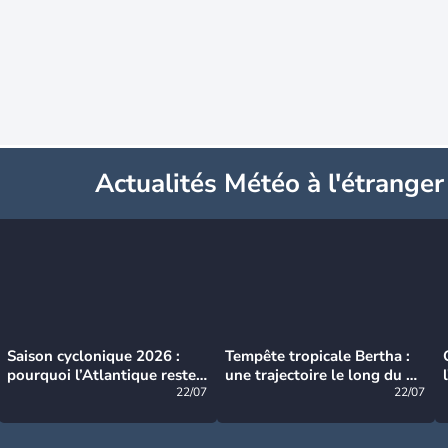
Actualités Météo à l'étranger
Saison cyclonique 2026 :
Tempête tropicale Bertha :
pourquoi l’Atlantique reste
une trajectoire le long du du
très calme à ce stade ?
22/07
littoral américain
22/07