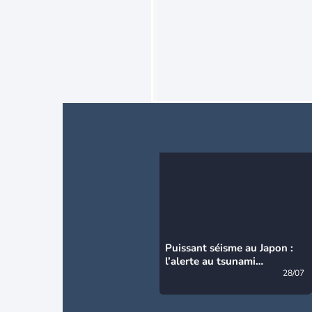
Puissant séisme au Japon :
l’alerte au tsunami
désormais levée
28/07