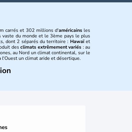
m carrés et 302 millions d'
américains
les
s vaste du monde et le 3ème pays le plus
s, dont 2 séparés du territoire :
Hawaï
et
roduit des
climats extrêmement variés
: au
ones, au Nord un climat continental, sur le
 l'Ouest un climat aride et désertique.
tion
 sont arrivés d'Asie il y a environ 30 000
usieurs populations se sont succédées avant
a découverte du continent par Christophe
ritanniques proclament la Déclaration
 leur première constitution en 1787. La
l'entrée dans une phase de développement
nes