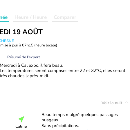
née
Heure / Heure
Comparer
EDI 19 AOÛT
UCHESNE
mise à jour à
07h15
(heure locale)
Résumé de l’expert
Mercredi à Cal expo, il fera beau.
Les températures seront comprises entre 22 et 32°C, elles seront
très chaudes l'après-midi.
Voir la nuit
Beau temps malgré quelques passages
nuageux.
Sans précipitations.
Calme