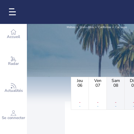
Météo
Etats-Unis
Californie
Cal expo
Accueil
Radar
Jeu
Ven
Sam
D
06
07
08
0
Actualités
-
-
-
-
-
-
Se connecter