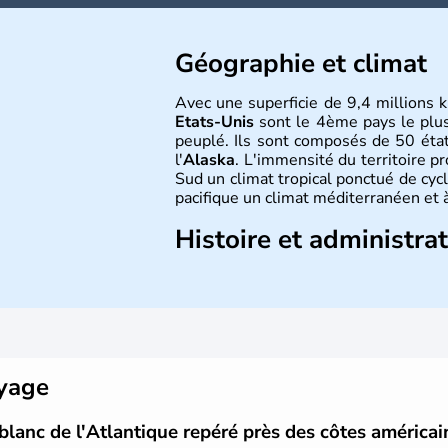
Géographie et climat
Avec une superficie de 9,4 millions k
Etats-Unis
sont le 4ème pays le plu
peuplé. Ils sont composés de 50 état
l'
Alaska
. L'immensité du territoire p
Sud un climat tropical ponctué de cycl
pacifique un climat méditerranéen et à
Histoire et administra
Les premiers habitants desEtats-Unis
ans lors de la dernière glaciation. Pl
l'arrivée des européens, suite à l
Colomb en 1492. Les 13 colonies b
d'indépendance en 1776 et adoptent
conquête de l'Ouest marque ensuite 
oyage
intense.
blanc de l'Atlantique repéré près des côtes américai