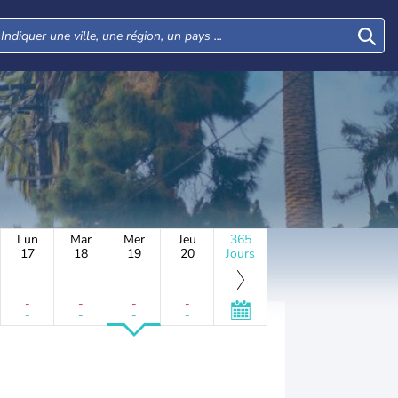
Lun
Mar
Mer
Jeu
365
17
18
19
20
Jours
-
-
-
-
-
-
-
-