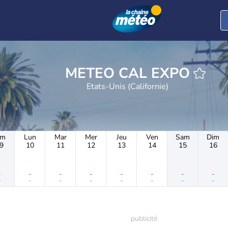
METEO CAL EXPO
Etats-Unis (Californie)
im
Lun
Mar
Mer
Jeu
Ven
Sam
Dim
9
10
11
12
13
14
15
16
-
-
-
-
-
-
-
-
-
-
-
-
-
-
-
-