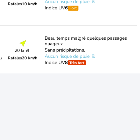
Aucun risque de pluie
Rafales
10 km/h
Indice UV
6
Fort
Beau temps malgré quelques passages
nuageux.
Sans précipitations.
20 km/h
Aucun risque de pluie
Rafales
20 km/h
du
Indice UV
8
Très fort