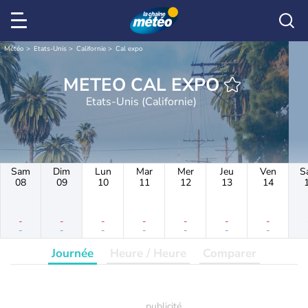
Météo
Etats-Unis
Californie
Cal expo
METEO CAL EXPO
Etats-Unis (Californie)
Sam
Dim
Lun
Mar
Mer
Jeu
Ven
S
08
09
10
11
12
13
14
-
-
-
-
-
-
-
-
-
-
-
-
-
-
Journée
Heure / Heure
Comparer