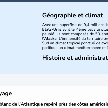
Géographie et climat
Avec une superficie de 9,4 millions k
Etats-Unis
sont le 4ème pays le plu
peuplé. Ils sont composés de 50 état
l'
Alaska
. L'immensité du territoire p
Sud un climat tropical ponctué de cycl
pacifique un climat méditerranéen et à
Histoire et administra
Les premiers habitants desEtats-Unis
ans lors de la dernière glaciation. Pl
l'arrivée des européens, suite à l
Colomb en 1492. Les 13 colonies b
d'indépendance en 1776 et adoptent
conquête de l'Ouest marque ensuite 
oyage
intense.
blanc de l'Atlantique repéré près des côtes américai