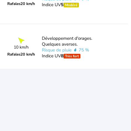
Rafales
20 km/h
Indice UV
5
Modéré
Développement d'orages.
Quelques averses.
10 km/h
Risque de pluie
75 %
Rafales
20 km/h
Indice UV
8
Très fort