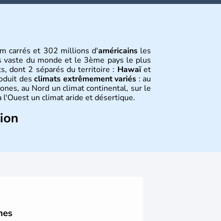
m carrés et 302 millions d'
américains
les
s vaste du monde et le 3ème pays le plus
s, dont 2 séparés du territoire :
Hawaï
et
roduit des
climats extrêmement variés
: au
ones, au Nord un climat continental, sur le
 l'Ouest un climat aride et désertique.
tion
 sont arrivés d'Asie il y a environ 30 000
usieurs populations se sont succédées avant
a découverte du continent par Christophe
ritanniques proclament la Déclaration
 leur première constitution en 1787. La
l'entrée dans une phase de développement
nes