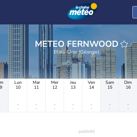
METEO FERNWOOD
Etats-Unis (Géorgie)
im
Lun
Mar
Mer
Jeu
Ven
Sam
Dim
9
10
11
12
13
14
15
16
-
-
-
-
-
-
-
-
-
-
-
-
-
-
-
-