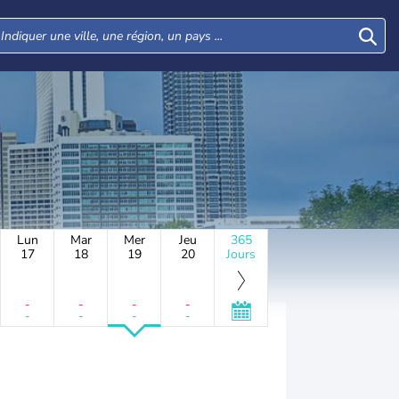
Lun
Mar
Mer
Jeu
365
17
18
19
20
Jours
-
-
-
-
-
-
-
-