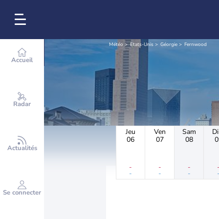
Météo
Etats-Unis
Géorgie
Fernwood
Accueil
Radar
Jeu
Ven
Sam
D
06
07
08
0
Actualités
-
-
-
-
-
-
Se connecter