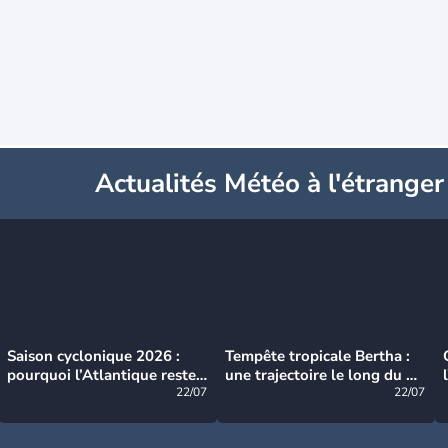
Actualités Météo à l'étranger
Saison cyclonique 2026 :
Tempête tropicale Bertha :
pourquoi l’Atlantique reste
une trajectoire le long du du
très calme à ce stade ?
22/07
littoral américain
22/07