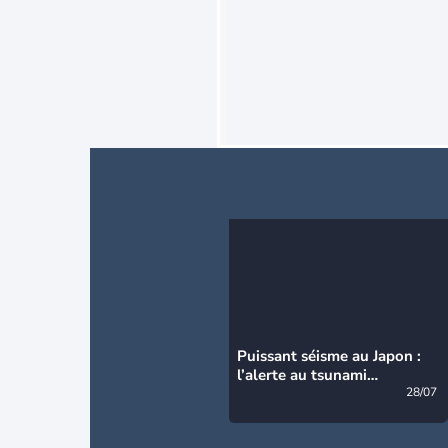
Puissant séisme au Japon :
l’alerte au tsunami
désormais levée
28/07