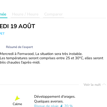
née
Heure / Heure
Comparer
EDI 19 AOÛT
PET
Résumé de l’expert
Mercredi à Fernwood, La situation sera très instable.
Les températures seront comprises entre 25 et 30°C, elles seront
très chaudes l'après-midi.
Voir la nuit
Développement d'orages.
Quelques averses.
Calme
Risque de pluie
70 %