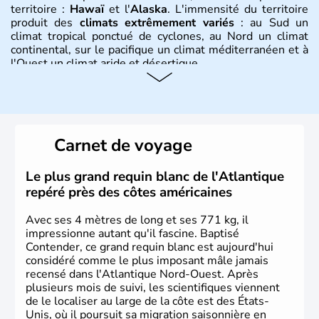
territoire :
Hawaï
et l'
Alaska
. L'immensité du territoire
produit des
climats extrêmement variés
: au Sud un
climat tropical ponctué de cyclones, au Nord un climat
continental, sur le pacifique un climat méditerranéen et à
l'Ouest un climat aride et désertique.
Histoire et administration
Les premiers habitants desEtats-Unis sont arrivés d'Asie
il y a environ 30 000 ans lors de la dernière glaciation.
Carnet de voyage
Plusieurs populations se sont succédées avant l'arrivée
des européens, suite à la découverte du continent par
Christophe Colomb en 1492. Les 13 colonies
Le plus grand requin blanc de l'Atlantique
britanniques proclament la Déclaration d'indépendance
repéré près des côtes américaines
en 1776 et adoptent leur première constitution en 1787.
La conquête de l'Ouest marque ensuite l'entrée dans une
Avec ses 4 mètres de long et ses 771 kg, il
phase de développement intense.
impressionne autant qu'il fascine. Baptisé
Contender, ce grand requin blanc est aujourd'hui
considéré comme le plus imposant mâle jamais
recensé dans l'Atlantique Nord-Ouest. Après
plusieurs mois de suivi, les scientifiques viennent
de le localiser au large de la côte est des États-
Unis, où il poursuit sa migration saisonnière en