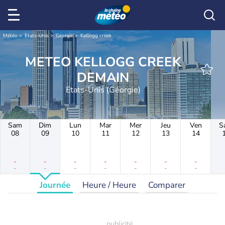
Météo
Etats-Unis
Géorgie
Kellogg creek
METEO KELLOGG CREEK
DEMAIN
Etats-Unis (Géorgie)
Sam
Dim
Lun
Mar
Mer
Jeu
Ven
S
08
09
10
11
12
13
14
-
-
-
-
-
-
-
-
-
-
-
-
-
-
Journée
Heure / Heure
Comparer