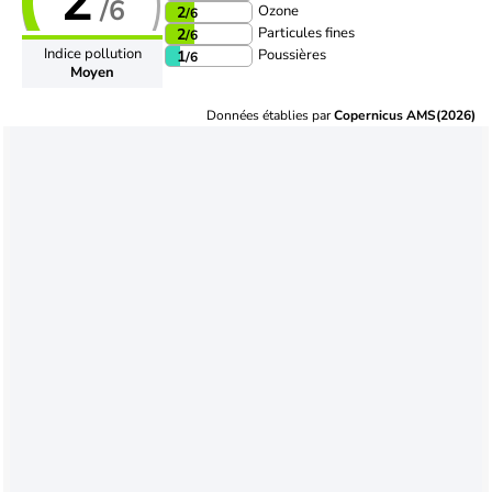
2
/6
Ozone
2
/6
Particules fines
2
/6
Indice pollution
Poussières
1
/6
Moyen
Données établies par
Copernicus AMS(2026)