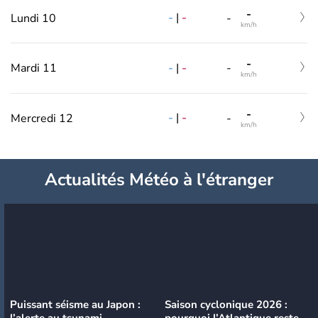
-
-
|
-
Lundi 10
-
km/h
-
-
|
-
Mardi 11
-
km/h
-
-
|
-
Mercredi 12
-
km/h
Actualités Météo à l'étranger
Puissant séisme au Japon :
Saison cyclonique 2026 :
l’alerte au tsunami
pourquoi l’Atlantique reste