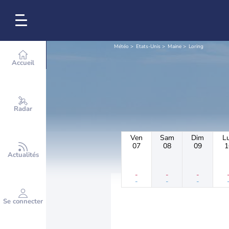
Météo
Etats-Unis
Maine
Loring
Accueil
Radar
Ven
Sam
Dim
L
07
08
09
1
Actualités
-
-
-
-
-
-
Se connecter