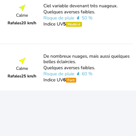
Ciel variable devenant très nuageux.
Quelques averses faibles.
Calme
Risque de pluie
50 %
Rafales
20 km/h
Indice UV
5
Modéré
De nombreux nuages, mais aussi quelques
belles éclaircies.
Quelques averses faibles.
Calme
Risque de pluie
60 %
Rafales
25 km/h
Indice UV
6
Fort