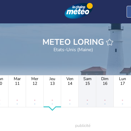
METEO LORING
Etats-Unis (Maine)
un
Mar
Mer
Jeu
Ven
Sam
Dim
Lun
0
11
12
13
14
15
16
17
-
-
-
-
-
-
-
-
-
-
-
-
-
-
-
-