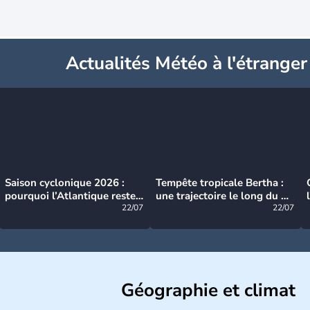
Actualités Météo à l'étranger
Saison cyclonique 2026 :
Tempête tropicale Bertha :
pourquoi l’Atlantique reste
une trajectoire le long du du
très calme à ce stade ?
22/07
littoral américain
22/07
Géographie et climat