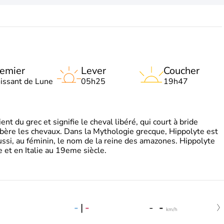
emier
Lever
Coucher
oissant de Lune
05h25
19h47
t du grec et signifie le cheval libéré, qui court à bride
libère les chevaux. Dans la Mythologie grecque, Hippolyte est
aussi, au féminin, le nom de la reine des amazones. Hippolyte
 et en Italie au 19eme siècle.
-
|
-
-
-
km/h