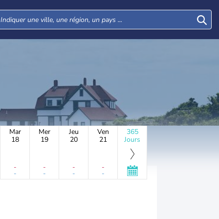
Mar
Mer
Jeu
Ven
365
18
19
20
21
Jours
-
-
-
-
-
-
-
-