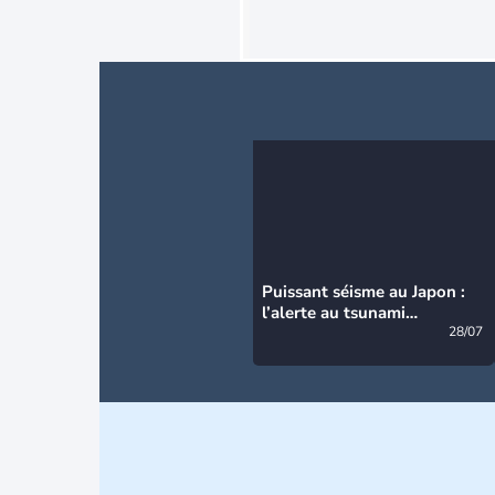
Puissant séisme au Japon :
l’alerte au tsunami
désormais levée
28/07