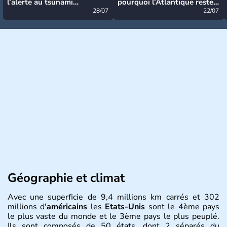
l’alerte au tsunami
pourquoi l’Atlantique reste
désormais levée
28/07
très calme à ce stade ?
22/07
Géographie et climat
Avec une superficie de 9,4 millions km carrés et 302
millions d'
américains
les
Etats-Unis
sont le 4ème pays
le plus vaste du monde et le 3ème pays le plus peuplé.
Ils sont composés de 50 états, dont 2 séparés du