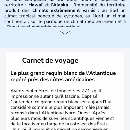
territoire :
Hawaï
et l'
Alaska
. L'immensité du territoire
produit des
climats extrêmement variés
: au Sud un
climat tropical ponctué de cyclones, au Nord un climat
continental, sur le pacifique un climat méditerranéen et à
l'Ouest un climat aride et désertique.
Histoire et administration
Les premiers habitants desEtats-Unis sont arrivés d'Asie
il y a environ 30 000 ans lors de la dernière glaciation.
Carnet de voyage
Plusieurs populations se sont succédées avant l'arrivée
des européens, suite à la découverte du continent par
Christophe Colomb en 1492. Les 13 colonies
Le plus grand requin blanc de l'Atlantique
britanniques proclament la Déclaration d'indépendance
repéré près des côtes américaines
en 1776 et adoptent leur première constitution en 1787.
La conquête de l'Ouest marque ensuite l'entrée dans une
Avec ses 4 mètres de long et ses 771 kg, il
phase de développement intense.
impressionne autant qu'il fascine. Baptisé
Contender, ce grand requin blanc est aujourd'hui
considéré comme le plus imposant mâle jamais
recensé dans l'Atlantique Nord-Ouest. Après
plusieurs mois de suivi, les scientifiques viennent
de le localiser au large de la côte est des États-
Unis, où il poursuit sa migration saisonnière en