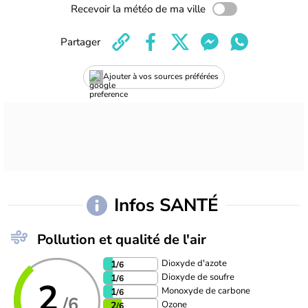
Recevoir la météo de ma ville
Partager
Ajouter à vos sources préférées
Infos SANTÉ
Pollution et qualité de l'air
Dioxyde d'azote
1
/6
Dioxyde de soufre
1
/6
2
Monoxyde de carbone
1
/6
/6
Ozone
2
/6