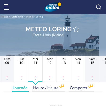
Météo
Etats-Unis
Maine
Loring
METEO LORING
Etats-Unis (Maine)
Dim
Lun
Mar
Mer
Jeu
Ven
Sam
D
09
10
11
12
13
14
15
-
-
-
-
-
-
-
-
-
-
-
-
-
-
Journée
Heure / Heure
Comparer