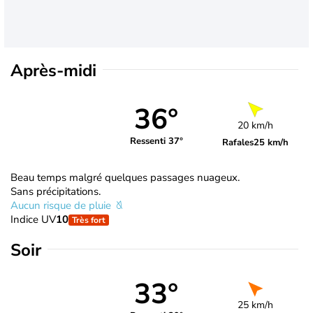
Après-midi
36°
20 km/h
Ressenti 37°
Rafales
25 km/h
Beau temps malgré quelques passages nuageux.
Sans précipitations.
Aucun risque de pluie
Indice UV
10
Très fort
Soir
33°
25 km/h