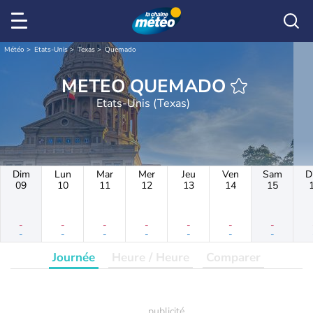
Météo
Etats-Unis
Texas
Quemado
METEO QUEMADO
Etats-Unis (Texas)
Dim
Lun
Mar
Mer
Jeu
Ven
Sam
D
09
10
11
12
13
14
15
-
-
-
-
-
-
-
-
-
-
-
-
-
-
Journée
Heure / Heure
Comparer