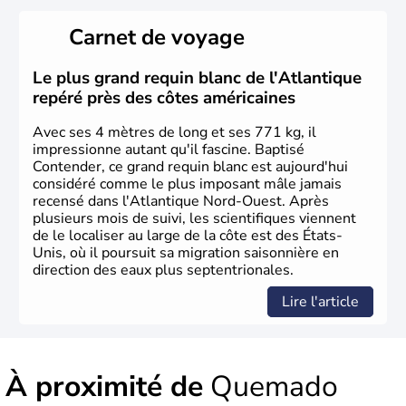
Les premiers habitants desEtats-Unis sont arrivés d'Asie
il y a environ 30 000 ans lors de la dernière glaciation.
Carnet de voyage
Plusieurs populations se sont succédées avant l'arrivée
des européens, suite à la découverte du continent par
Christophe Colomb en 1492. Les 13 colonies
Le plus grand requin blanc de l'Atlantique
britanniques proclament la Déclaration d'indépendance
repéré près des côtes américaines
en 1776 et adoptent leur première constitution en 1787.
La conquête de l'Ouest marque ensuite l'entrée dans une
Avec ses 4 mètres de long et ses 771 kg, il
phase de développement intense.
impressionne autant qu'il fascine. Baptisé
Contender, ce grand requin blanc est aujourd'hui
considéré comme le plus imposant mâle jamais
recensé dans l'Atlantique Nord-Ouest. Après
plusieurs mois de suivi, les scientifiques viennent
de le localiser au large de la côte est des États-
Unis, où il poursuit sa migration saisonnière en
direction des eaux plus septentrionales.
Lire l'article
À proximité de
Quemado