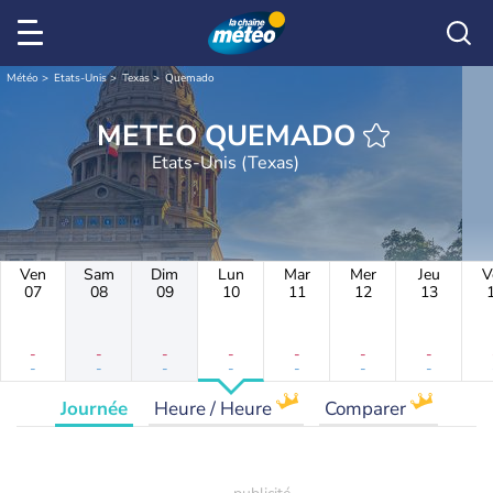
Météo
Etats-Unis
Texas
Quemado
METEO QUEMADO
Etats-Unis (Texas)
Ven
Sam
Dim
Lun
Mar
Mer
Jeu
V
07
08
09
10
11
12
13
-
-
-
-
-
-
-
-
-
-
-
-
-
-
Journée
Heure / Heure
Comparer