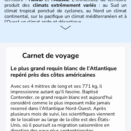
produit des
climats extrêmement variés
: au Sud un
climat tropical ponctué de cyclones, au Nord un climat
continental, sur le pacifique un climat méditerranéen et à
l'Ouest un climat aride et désertique.
Histoire et administration
Les premiers habitants desEtats-Unis sont arrivés d'Asie
il y a environ 30 000 ans lors de la dernière glaciation.
Carnet de voyage
Plusieurs populations se sont succédées avant l'arrivée
des européens, suite à la découverte du continent par
Christophe Colomb en 1492. Les 13 colonies
Le plus grand requin blanc de l'Atlantique
britanniques proclament la Déclaration d'indépendance
repéré près des côtes américaines
en 1776 et adoptent leur première constitution en 1787.
La conquête de l'Ouest marque ensuite l'entrée dans une
Avec ses 4 mètres de long et ses 771 kg, il
phase de développement intense.
impressionne autant qu'il fascine. Baptisé
Contender, ce grand requin blanc est aujourd'hui
considéré comme le plus imposant mâle jamais
recensé dans l'Atlantique Nord-Ouest. Après
plusieurs mois de suivi, les scientifiques viennent
de le localiser au large de la côte est des États-
Unis, où il poursuit sa migration saisonnière en
direction des eaux plus septentrionales.