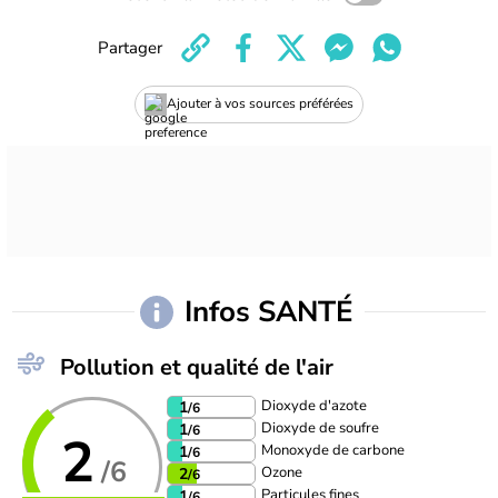
Partager
Ajouter à vos sources préférées
Infos SANTÉ
Pollution et qualité de l'air
Dioxyde d'azote
1
/6
Dioxyde de soufre
1
/6
2
Monoxyde de carbone
1
/6
/6
Ozone
2
/6
Particules fines
1
/6