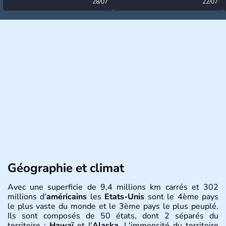
désormais levée
28/07
très calme à ce stade ?
22/07
Géographie et climat
Avec une superficie de 9,4 millions km carrés et 302
millions d'
américains
les
Etats-Unis
sont le 4ème pays
le plus vaste du monde et le 3ème pays le plus peuplé.
Ils sont composés de 50 états, dont 2 séparés du
territoire :
Hawaï
et l'
Alaska
. L'immensité du territoire