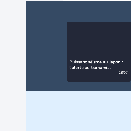
Puissant séisme au Japon :
l’alerte au tsunami
désormais levée
28/07