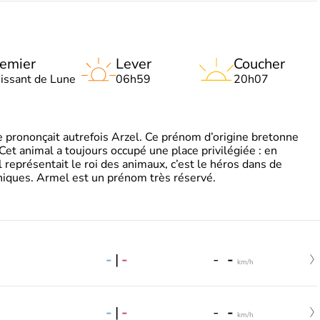
emier
Lever
Coucher
oissant de Lune
06h59
20h07
 prononçait autrefois Arzel. Ce prénom d’origine bretonne
. Cet animal a toujours occupé une place privilégiée : en
représentait le roi des animaux, c’est le héros dans de
ques. Armel est un prénom très réservé.
-
|
-
-
-
km/h
-
|
-
-
-
km/h