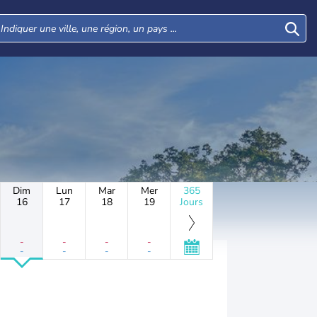
Dim
Lun
Mar
Mer
365
16
17
18
19
Jours
-
-
-
-
-
-
-
-