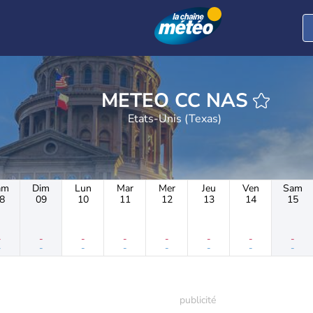
METEO CC NAS
Etats-Unis (Texas)
am
Dim
Lun
Mar
Mer
Jeu
Ven
Sam
8
09
10
11
12
13
14
15
-
-
-
-
-
-
-
-
-
-
-
-
-
-
-
-