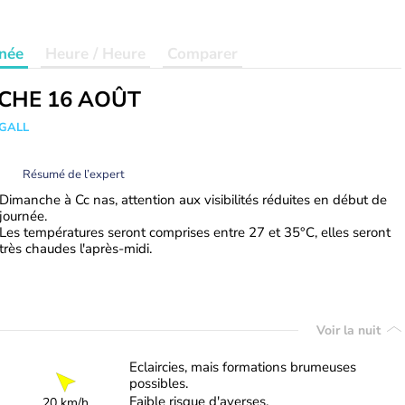
née
Heure / Heure
Comparer
CHE 16 AOÛT
 GALL
Résumé de l’expert
Dimanche à Cc nas, attention aux visibilités réduites en début de
journée.
Les températures seront comprises entre 27 et 35°C, elles seront
très chaudes l'après-midi.
Voir la nuit
Eclaircies, mais formations brumeuses
possibles.
Faible risque d'averses.
20 km/h