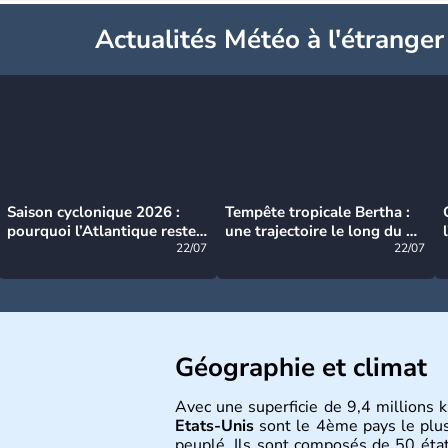
Actualités Météo à l'étranger
Saison cyclonique 2026 :
Tempête tropicale Bertha :
pourquoi l’Atlantique reste
une trajectoire le long du du
très calme à ce stade ?
22/07
littoral américain
22/07
Géographie et climat
Avec une superficie de 9,4 millions k
Etats-Unis
sont le 4ème pays le plu
peuplé. Ils sont composés de 50 état