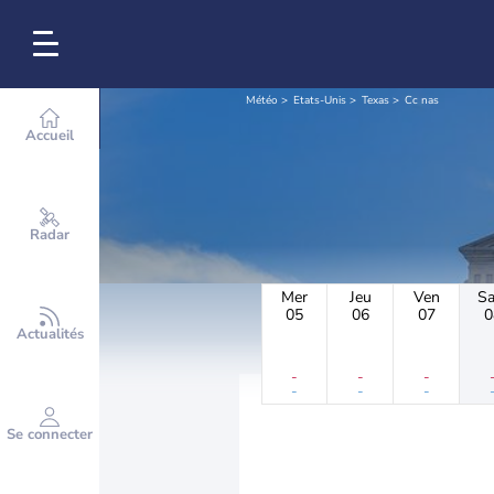
Météo
Etats-Unis
Texas
Cc nas
Accueil
Radar
Mer
Jeu
Ven
S
05
06
07
0
Actualités
-
-
-
-
-
-
Se connecter