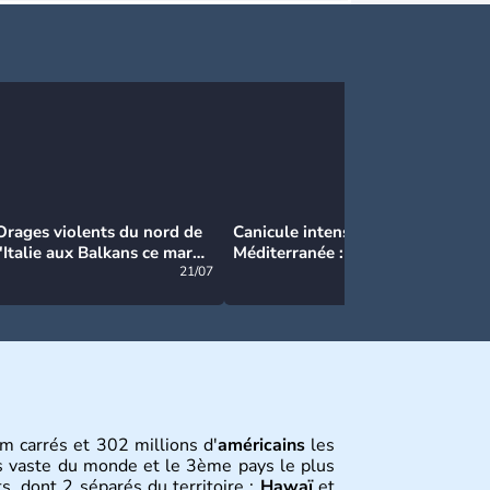
Orages violents du nord de
Canicule intense en
Ca
l'Italie aux Balkans ce mardi
Méditerranée : près de 50°C
Ma
: grosse grêle, violentes
21/07
et des incendies hors de
21/07
rafales et pluies intenses
contrôle en Espagne
m carrés et 302 millions d'
américains
les
s vaste du monde et le 3ème pays le plus
s, dont 2 séparés du territoire :
Hawaï
et