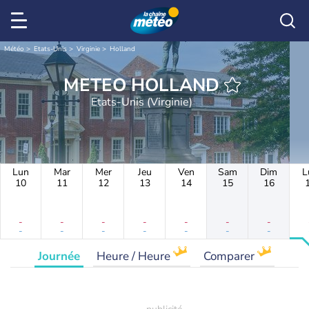
Météo
Etats-Unis
Virginie
Holland
METEO HOLLAND
Etats-Unis (Virginie)
Lun
Mar
Mer
Jeu
Ven
Sam
Dim
L
10
11
12
13
14
15
16
-
-
-
-
-
-
-
-
-
-
-
-
-
-
Journée
Heure / Heure
Comparer