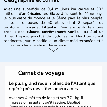
Avec une superficie de 9,4 millions km carrés et 302
millions d'
américains
les
Etats-Unis
sont le 4ème pays
le plus vaste du monde et le 3ème pays le plus peuplé.
Ils sont composés de 50 états, dont 2 séparés du
territoire :
Hawaï
et l'
Alaska
. L'immensité du territoire
produit des
climats extrêmement variés
: au Sud un
climat tropical ponctué de cyclones, au Nord un climat
continental, sur le pacifique un climat méditerranéen et à
l'Ouest un climat aride et désertique.
Histoire et administration
Les premiers habitants desEtats-Unis sont arrivés d'Asie
il y a environ 30 000 ans lors de la dernière glaciation.
Carnet de voyage
Plusieurs populations se sont succédées avant l'arrivée
des européens, suite à la découverte du continent par
Christophe Colomb en 1492. Les 13 colonies
Le plus grand requin blanc de l'Atlantique
britanniques proclament la Déclaration d'indépendance
repéré près des côtes américaines
en 1776 et adoptent leur première constitution en 1787.
La conquête de l'Ouest marque ensuite l'entrée dans une
Avec ses 4 mètres de long et ses 771 kg, il
phase de développement intense.
impressionne autant qu'il fascine. Baptisé