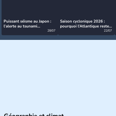
Puissant séisme au Japon :
Saison cyclonique 2026 :
l’alerte au tsunami
pourquoi l’Atlantique reste
désormais levée
28/07
très calme à ce stade ?
22/07
Géographie et climat