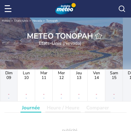
Météo
Etats-Unis
Nevada
Tonopah
METEO TONOPAH
Etats-Unis (Nevada)
Dim
Lun
Mar
Mer
Jeu
Ven
Sam
D
09
10
11
12
13
14
15
-
-
-
-
-
-
-
-
-
-
-
-
-
-
Journée
Heure / Heure
Comparer