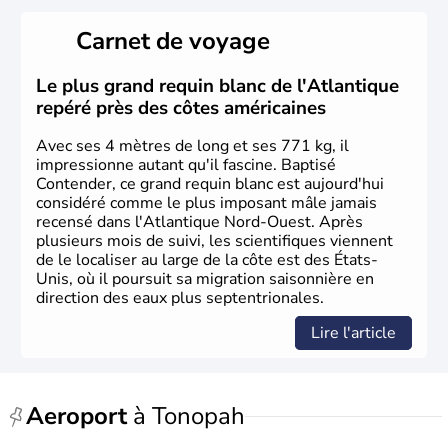
Les premiers habitants desEtats-Unis sont arrivés d'Asie
il y a environ 30 000 ans lors de la dernière glaciation.
Carnet de voyage
Plusieurs populations se sont succédées avant l'arrivée
des européens, suite à la découverte du continent par
Christophe Colomb en 1492. Les 13 colonies
Le plus grand requin blanc de l'Atlantique
britanniques proclament la Déclaration d'indépendance
repéré près des côtes américaines
en 1776 et adoptent leur première constitution en 1787.
La conquête de l'Ouest marque ensuite l'entrée dans une
Avec ses 4 mètres de long et ses 771 kg, il
phase de développement intense.
impressionne autant qu'il fascine. Baptisé
Contender, ce grand requin blanc est aujourd'hui
considéré comme le plus imposant mâle jamais
recensé dans l'Atlantique Nord-Ouest. Après
plusieurs mois de suivi, les scientifiques viennent
de le localiser au large de la côte est des États-
Unis, où il poursuit sa migration saisonnière en
direction des eaux plus septentrionales.
Lire l'article
Aeroport
à Tonopah