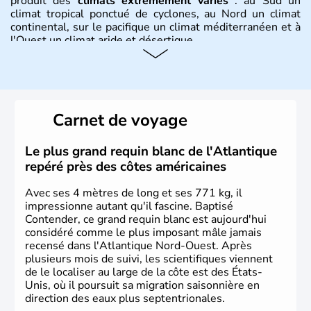
produit des
climats extrêmement variés
: au Sud un
climat tropical ponctué de cyclones, au Nord un climat
continental, sur le pacifique un climat méditerranéen et à
l'Ouest un climat aride et désertique.
Histoire et administration
Les premiers habitants desEtats-Unis sont arrivés d'Asie
il y a environ 30 000 ans lors de la dernière glaciation.
Carnet de voyage
Plusieurs populations se sont succédées avant l'arrivée
des européens, suite à la découverte du continent par
Christophe Colomb en 1492. Les 13 colonies
Le plus grand requin blanc de l'Atlantique
britanniques proclament la Déclaration d'indépendance
repéré près des côtes américaines
en 1776 et adoptent leur première constitution en 1787.
La conquête de l'Ouest marque ensuite l'entrée dans une
Avec ses 4 mètres de long et ses 771 kg, il
phase de développement intense.
impressionne autant qu'il fascine. Baptisé
Contender, ce grand requin blanc est aujourd'hui
considéré comme le plus imposant mâle jamais
recensé dans l'Atlantique Nord-Ouest. Après
plusieurs mois de suivi, les scientifiques viennent
de le localiser au large de la côte est des États-
Unis, où il poursuit sa migration saisonnière en
direction des eaux plus septentrionales.