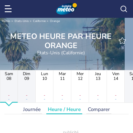
Météo
Etats-Unis
Californie
Orange
METEO HEURE PAR HEURE
ORANGE
Etats-Unis (Californie)
Sam
Dim
Lun
Mar
Mer
Jeu
Ven
S
08
09
10
11
12
13
14
-
-
-
-
-
-
-
-
-
-
-
-
-
-
Journée
Heure / Heure
Comparer