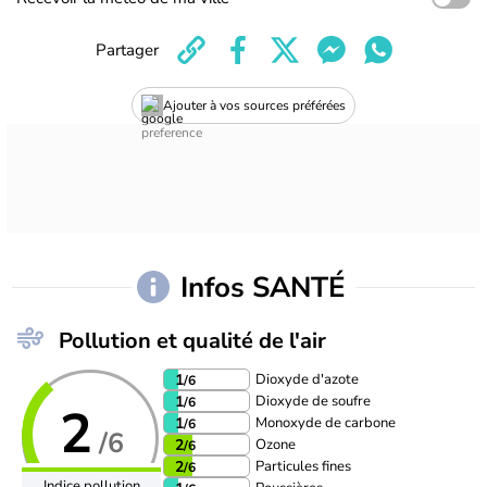
Partager
Ajouter à vos sources préférées
Infos SANTÉ
Pollution et qualité de l'air
Dioxyde d'azote
1
/6
Dioxyde de soufre
1
/6
2
Monoxyde de carbone
1
/6
/6
Ozone
2
/6
Particules fines
2
/6
Indice pollution