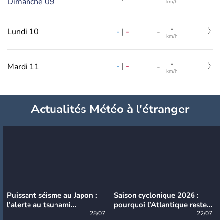
Dimanche 09
km/h
-
-
|
-
Lundi 10
-
km/h
-
-
|
-
Mardi 11
-
km/h
Actualités Météo à l'étranger
Puissant séisme au Japon :
Saison cyclonique 2026 :
l’alerte au tsunami
pourquoi l’Atlantique reste
désormais levée
28/07
très calme à ce stade ?
22/07