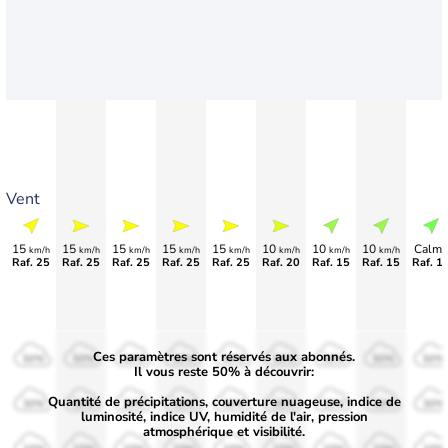
Vent
15
15
15
15
15
10
10
10
Calme
km/h
km/h
km/h
km/h
km/h
km/h
km/h
km/h
Raf. 25
Raf. 25
Raf. 25
Raf. 25
Raf. 25
Raf. 20
Raf. 15
Raf. 15
Raf. 1
Ces paramètres sont réservés aux abonnés.
50%
50%
50%
50%
50%
50%
50%
50%
50%
Il vous reste 50% à découvrir:
Quantité de précipitations, couverture nuageuse, indice de
30%
30%
30%
30%
30%
30%
30%
30%
30%
luminosité, indice UV, humidité de l'air, pression
atmosphérique et visibilité.