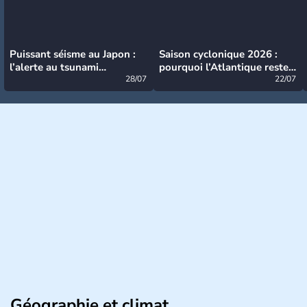
Puissant séisme au Japon :
Saison cyclonique 2026 :
l’alerte au tsunami
pourquoi l’Atlantique reste
désormais levée
28/07
très calme à ce stade ?
22/07
Géographie et climat