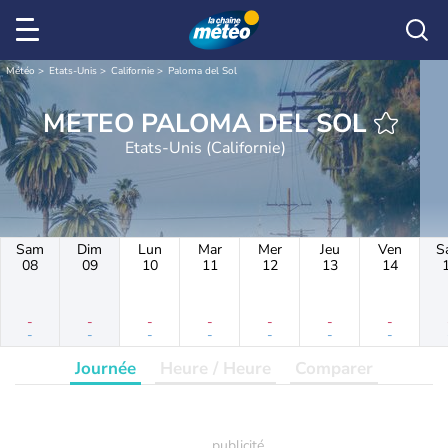
Météo
Etats-Unis
Californie
Paloma del Sol
METEO PALOMA DEL SOL
Etats-Unis (Californie)
Sam
Dim
Lun
Mar
Mer
Jeu
Ven
S
08
09
10
11
12
13
14
-
-
-
-
-
-
-
-
-
-
-
-
-
-
Journée
Heure / Heure
Comparer