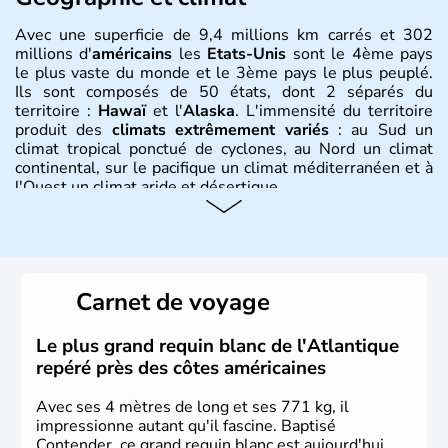
Avec une superficie de 9,4 millions km carrés et 302
millions d'
américains
les
Etats-Unis
sont le 4ème pays
le plus vaste du monde et le 3ème pays le plus peuplé.
Ils sont composés de 50 états, dont 2 séparés du
territoire :
Hawaï
et l'
Alaska
. L'immensité du territoire
produit des
climats extrêmement variés
: au Sud un
climat tropical ponctué de cyclones, au Nord un climat
continental, sur le pacifique un climat méditerranéen et à
l'Ouest un climat aride et désertique.
Histoire et administration
Les premiers habitants desEtats-Unis sont arrivés d'Asie
il y a environ 30 000 ans lors de la dernière glaciation.
Carnet de voyage
Plusieurs populations se sont succédées avant l'arrivée
des européens, suite à la découverte du continent par
Christophe Colomb en 1492. Les 13 colonies
Le plus grand requin blanc de l'Atlantique
britanniques proclament la Déclaration d'indépendance
repéré près des côtes américaines
en 1776 et adoptent leur première constitution en 1787.
La conquête de l'Ouest marque ensuite l'entrée dans une
Avec ses 4 mètres de long et ses 771 kg, il
phase de développement intense.
impressionne autant qu'il fascine. Baptisé
Contender, ce grand requin blanc est aujourd'hui