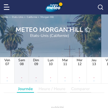
Météo
Etats-Unis
Californie
Morgan Hill
METEO MORGAN HILL
Etats-Unis (Californie)
Ven
Sam
Dim
Lun
Mar
Mer
Jeu
V
07
08
09
10
11
12
13
-
-
-
-
-
-
-
-
-
-
-
-
-
-
Journée
Heure / Heure
Comparer