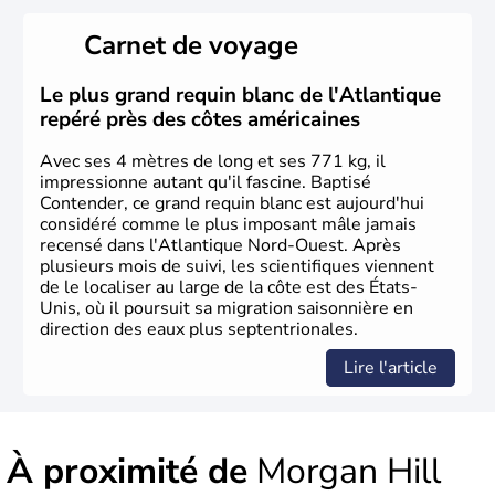
Les premiers habitants desEtats-Unis sont arrivés d'Asie
il y a environ 30 000 ans lors de la dernière glaciation.
Carnet de voyage
Plusieurs populations se sont succédées avant l'arrivée
des européens, suite à la découverte du continent par
Christophe Colomb en 1492. Les 13 colonies
Le plus grand requin blanc de l'Atlantique
britanniques proclament la Déclaration d'indépendance
repéré près des côtes américaines
en 1776 et adoptent leur première constitution en 1787.
La conquête de l'Ouest marque ensuite l'entrée dans une
Avec ses 4 mètres de long et ses 771 kg, il
phase de développement intense.
impressionne autant qu'il fascine. Baptisé
Contender, ce grand requin blanc est aujourd'hui
considéré comme le plus imposant mâle jamais
recensé dans l'Atlantique Nord-Ouest. Après
plusieurs mois de suivi, les scientifiques viennent
de le localiser au large de la côte est des États-
Unis, où il poursuit sa migration saisonnière en
direction des eaux plus septentrionales.
Lire l'article
À proximité de
Morgan Hill