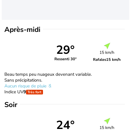
Après-midi
29°
15 km/h
Ressenti 30°
Rafales
15 km/h
Beau temps peu nuageux devenant variable.
Sans précipitations.
Aucun risque de pluie
Indice UV
9
Très fort
Soir
24°
15 km/h