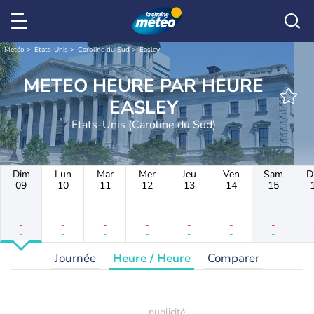
Météo
Etats-Unis
Caroline du Sud
Easley
METEO HEURE PAR HEURE
EASLEY
Etats-Unis (Caroline du Sud)
Dim
Lun
Mar
Mer
Jeu
Ven
Sam
D
09
10
11
12
13
14
15
-
-
-
-
-
-
-
-
-
-
-
-
-
-
Journée
Heure / Heure
Comparer