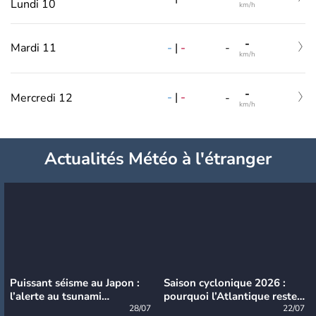
Lundi 10
km/h
-
-
|
-
Mardi 11
-
km/h
-
-
|
-
Mercredi 12
-
km/h
Actualités Météo à l'étranger
Puissant séisme au Japon :
Saison cyclonique 2026 :
l’alerte au tsunami
pourquoi l’Atlantique reste
désormais levée
28/07
très calme à ce stade ?
22/07