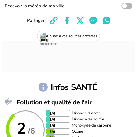
Recevoir la météo de ma ville
Partager
Ajouter à vos sources préférées
Infos SANTÉ
Pollution et qualité de l'air
Dioxyde d'azote
1
/6
Dioxyde de soufre
1
/6
2
Monoxyde de carbone
1
/6
/6
Ozone
2
/6