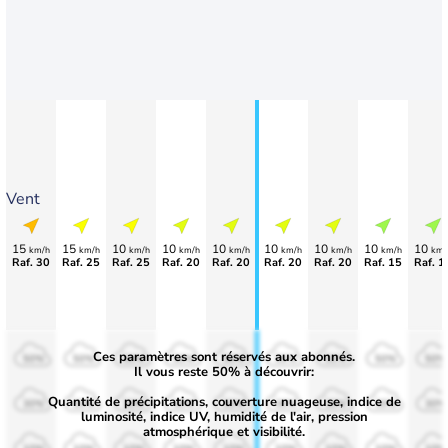
Vent
15
15
10
10
10
10
10
10
10
km/h
km/h
km/h
km/h
km/h
km/h
km/h
km/h
km/
Raf. 30
Raf. 25
Raf. 25
Raf. 20
Raf. 20
Raf. 20
Raf. 20
Raf. 15
Raf. 1
Ces paramètres sont réservés aux abonnés.
50%
50%
50%
50%
50%
50%
50%
50%
50%
Il vous reste 50% à découvrir:
Quantité de précipitations, couverture nuageuse, indice de
30%
30%
30%
30%
30%
30%
30%
30%
30%
luminosité, indice UV, humidité de l'air, pression
atmosphérique et visibilité.