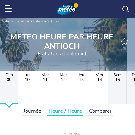
Météo
Etats-Unis
Californie
Antioch
METEO HEURE PAR HEURE
ANTIOCH
Etats-Unis (Californie)
Dim
Lun
Mar
Mer
Jeu
Ven
Sam
D
09
10
11
12
13
14
15
-
-
-
-
-
-
-
-
-
-
-
-
-
-
Journée
Heure / Heure
Comparer