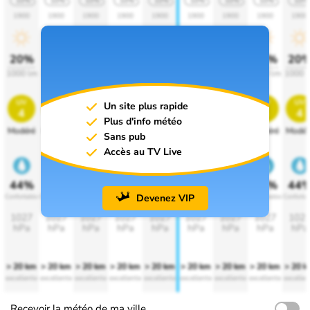
10%
10%
10%
10%
10%
10%
10%
10%
10%
1900
1900
1900
1900
1900
1900
1900
1900
1900
20%
20%
20%
20%
20%
20%
20%
20%
20
1000 lm
1000 lm
1000 lm
1000 lm
1000 lm
1000 lm
1000 lm
1000 lm
1000 
uv
uv
uv
uv
uv
uv
uv
uv
uv
Un site plus rapide
4
4
4
4
4
4
4
4
4
Plus d'info météo
Modéré
Modéré
Modéré
Modéré
Modéré
Modéré
Modéré
Modéré
Modér
Sans pub
Accès au TV Live
44%
44%
44%
44%
44%
44%
44%
44%
44
Devenez VIP
Confortable
Confortable
Confortable
Confortable
Confortable
Confortable
Confortable
Confortable
Conforta
1027
1027
1027
1027
1027
1027
1027
1027
102
hPa
hPa
hPa
hPa
hPa
hPa
hPa
hPa
hPa
> 20 km
> 20 km
> 20 km
> 20 km
> 20 km
> 20 km
> 20 km
> 20 km
> 20 
excellente
excellente
excellente
excellente
excellente
excellente
excellente
excellente
excellen
Recevoir la météo de ma ville