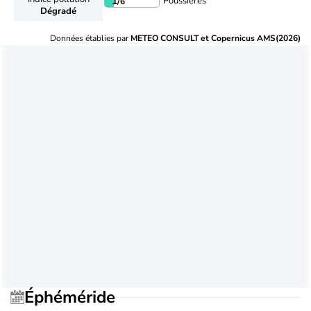
Poussières
1
/6
Dégradé
Données établies par
METEO CONSULT et Copernicus AMS(2026)
Éphéméride