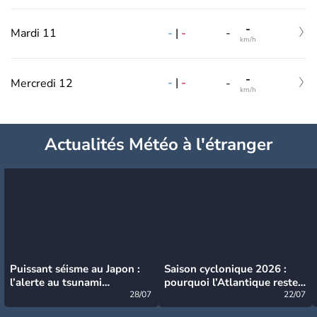
-
-
|
-
Mardi 11
-
km/h
-
-
|
-
Mercredi 12
-
km/h
Actualités Météo à l'étranger
Puissant séisme au Japon :
Saison cyclonique 2026 :
l’alerte au tsunami
pourquoi l’Atlantique reste
désormais levée
28/07
très calme à ce stade ?
22/07