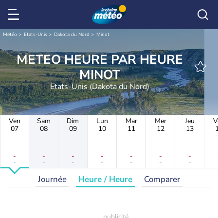
Météo
Etats-Unis
Dakota du Nord
Minot
METEO HEURE PAR HEURE
MINOT
Etats-Unis (Dakota du Nord)
Ven
Sam
Dim
Lun
Mar
Mer
Jeu
V
07
08
09
10
11
12
13
-
-
-
-
-
-
-
-
-
-
-
-
-
-
Journée
Heure / Heure
Comparer