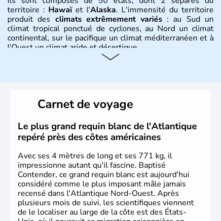
Ils sont composés de 50 états, dont 2 séparés du
territoire :
Hawaï
et l'
Alaska
. L'immensité du territoire
produit des
climats extrêmement variés
: au Sud un
climat tropical ponctué de cyclones, au Nord un climat
continental, sur le pacifique un climat méditerranéen et à
l'Ouest un climat aride et désertique.
Histoire et administration
Les premiers habitants desEtats-Unis sont arrivés d'Asie
il y a environ 30 000 ans lors de la dernière glaciation.
Carnet de voyage
Plusieurs populations se sont succédées avant l'arrivée
des européens, suite à la découverte du continent par
Christophe Colomb en 1492. Les 13 colonies
Le plus grand requin blanc de l'Atlantique
britanniques proclament la Déclaration d'indépendance
repéré près des côtes américaines
en 1776 et adoptent leur première constitution en 1787.
La conquête de l'Ouest marque ensuite l'entrée dans une
Avec ses 4 mètres de long et ses 771 kg, il
phase de développement intense.
impressionne autant qu'il fascine. Baptisé
Contender, ce grand requin blanc est aujourd'hui
considéré comme le plus imposant mâle jamais
recensé dans l'Atlantique Nord-Ouest. Après
plusieurs mois de suivi, les scientifiques viennent
de le localiser au large de la côte est des États-