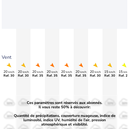
Vent
20
20
20
20
20
20
20
15
15
km/h
km/h
km/h
km/h
km/h
km/h
km/h
km/h
km/
Raf. 30
Raf. 30
Raf. 35
Raf. 35
Raf. 35
Raf. 35
Raf. 30
Raf. 30
Raf. 2
Ces paramètres sont réservés aux abonnés.
50%
50%
50%
50%
50%
50%
50%
50%
50%
Il vous reste 50% à découvrir:
Quantité de précipitations, couverture nuageuse, indice de
30%
30%
30%
30%
30%
30%
30%
30%
30%
luminosité, indice UV, humidité de l'air, pression
atmosphérique et visibilité.