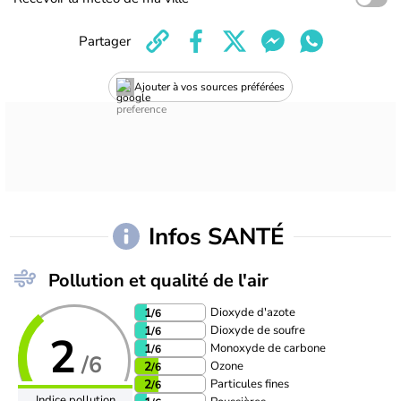
Partager
Ajouter à vos sources préférées
Infos SANTÉ
Pollution et qualité de l'air
Dioxyde d'azote
1
/6
Dioxyde de soufre
1
/6
2
Monoxyde de carbone
1
/6
/6
Ozone
2
/6
Particules fines
2
/6
Indice pollution