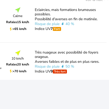
Eclaircies, mais formations brumeuses
possibles.
Calme
Possibilité d'averses en fin de matinée.
Rafales
15 km/h
Risque de pluie
40 %
Indice UV
7
>65 km/h
Fort
Très nuageux avec possibilité de foyers
orageux.
10 km/h
Averses faibles et de plus en plus rares.
Rafales
20 km/h
Risque de pluie
50 %
du
Indice UV
9
>70 km/h
Très fort