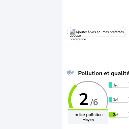
Ajouter à vos sources préférées
Pollution et qualité
1
/6
2
/6
1
/6
Indice pollution
2
/6
Moyen