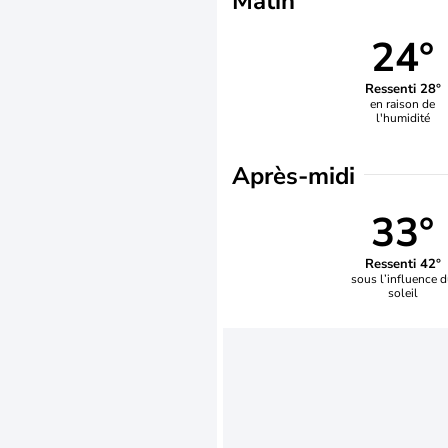
Matin
24°
Ressenti 28°
en raison de
l'humidité
Après-midi
33°
Ressenti 42°
sous l’influence 
soleil