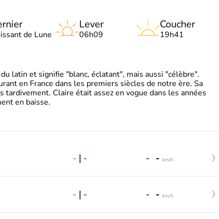
rnier
Lever
Coucher
oissant de Lune
06h09
19h41
 latin et signifie "blanc, éclatant", mais aussi "célèbre".
ourant en France dans les premiers siècles de notre ère. Sa
s tardivement. Claire était assez en vogue dans les années
ent en baisse.
-
|
-
-
-
km/h
-
|
-
-
-
km/h