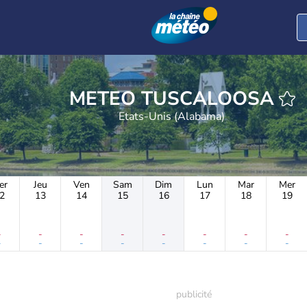
METEO TUSCALOOSA
Etats-Unis (Alabama)
er
Jeu
Ven
Sam
Dim
Lun
Mar
Mer
2
13
14
15
16
17
18
19
-
-
-
-
-
-
-
-
-
-
-
-
-
-
-
-