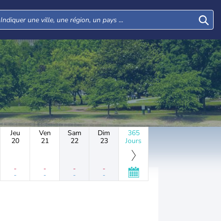
Jeu
Ven
Sam
Dim
365
20
21
22
23
Jours
-
-
-
-
-
-
-
-