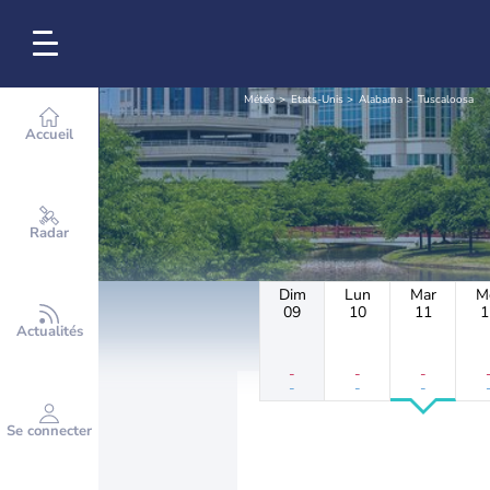
Météo
Etats-Unis
Alabama
Tuscaloosa
Accueil
Radar
Dim
Lun
Mar
M
09
10
11
1
Actualités
-
-
-
-
-
-
Se connecter