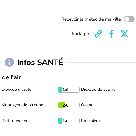
Recevoir la météo de ma ville
Partager
Infos SANTÉ
 de l'air
Dioxyde d'azote
Dioxyde de soufre
1
/6
Monoxyde de carbone
Ozone
2
/6
Particules fines
Poussières
1
/6