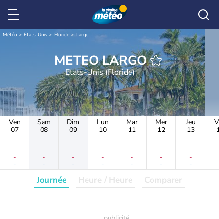
Météo
Etats-Unis
Floride
Largo
METEO LARGO
Etats-Unis (Floride)
Ven
Sam
Dim
Lun
Mar
Mer
Jeu
V
07
08
09
10
11
12
13
-
-
-
-
-
-
-
-
-
-
-
-
-
-
Journée
Heure / Heure
Comparer