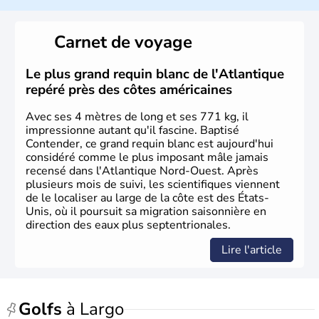
Les premiers habitants desEtats-Unis sont arrivés d'Asie
il y a environ 30 000 ans lors de la dernière glaciation.
Carnet de voyage
Plusieurs populations se sont succédées avant l'arrivée
des européens, suite à la découverte du continent par
Christophe Colomb en 1492. Les 13 colonies
Le plus grand requin blanc de l'Atlantique
britanniques proclament la Déclaration d'indépendance
repéré près des côtes américaines
en 1776 et adoptent leur première constitution en 1787.
La conquête de l'Ouest marque ensuite l'entrée dans une
Avec ses 4 mètres de long et ses 771 kg, il
phase de développement intense.
impressionne autant qu'il fascine. Baptisé
Contender, ce grand requin blanc est aujourd'hui
considéré comme le plus imposant mâle jamais
recensé dans l'Atlantique Nord-Ouest. Après
plusieurs mois de suivi, les scientifiques viennent
de le localiser au large de la côte est des États-
Unis, où il poursuit sa migration saisonnière en
direction des eaux plus septentrionales.
Lire l'article
Golfs
à Largo